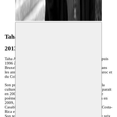
Taha Adnan
2013–2018
Taha Adnan (1970) est originaire de Marrakech et réside depuis
1996 à Bruxelles où il travaille à la Fédération Wallonie-
Bruxelles. Cofondateur de la revue ‘L’Algarade poétique’ dans
les années 90, il est membre de l’Union des écrivains du Maroc et
du Collectif de poètes bruxellois.
Son premier recueil de poèmes est édité par le Ministère de la
culture au Maroc. Une traduction française ‘Transparences’ parait
en 2006 aux éditions L’Arbre à Paroles à Liège. Son livre de
poèmes ‘Akrah al-hob’ est paru chez Dar Nahda à Beyrouth en
2009, puis dans une traduction française ‘Je hais l’amour’ à
Casablanca en février 2010 et espagnole ‘Odio el amor’ au Costa-
Rica en avril de la même année.
Son texte de théâtre ‘Bye Bye Gillo’ a remporté le deuxième prix