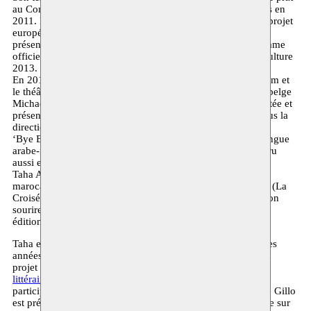
au Concours international du monodrame arabe des Emirats en
2011. Ensuite, il a été parmi trois textes sélectionnés par le projet
européen Dramaturgie arabe contemporaine. Il est monté et
présenté par le théâtre palestinien Al-Harah dans le programme
officiel de Marseille-Provence, Capitale européenne de la culture
2013.
En 2014, la version néerlandaise est coproduite par Moussem et
le théâtre flamand Arsenal sous la direction du dramaturge belge
Michael de Cock. En 2016, une version italienne a été montée et
présentée par ‘La Compagnia Italiana di Prosa- Genova’ sous la
direction de Elena Siri.
‘Bye Bye Gillo’ est paru en 2013, dans une publication bilingue
arabe-français, aux Editions Elyzad à Tunis. Le texte est paru
aussi en anglais et en italien.
Taha Adnan a publié deux ouvrages collectifs ‘Bruxelles, la
marocaine’ (Le Fennec, 2015) et ‘Ceci n’est pas une valise’ (La
Croisée des Chemins, 2016). Son dernier livre de poésie ‘Ton
sourire est plus beau que le drapeau national’ est paru aux
éditions Al Mutawassit (Milan, 2016).
Taha et Moussem travaillent ensemble depuis de nombreuses
années. En 2013, il participe à un colloque dans le cadre du
projet
L’arabe de service
. En 2014, il coordonne un
salon
littéraire
sur la littérature issue de la migration marocaine et
participe au Felix Poetry Festival. La même année, Bye Bye Gillo
est présenté en première, une production du Moussem basée sur