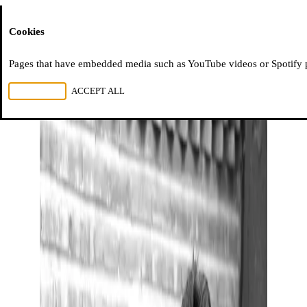
Moussem
Cookies
Pages that have embedded media such as YouTube videos or Spotify pla
REJECT ALL
ACCEPT ALL