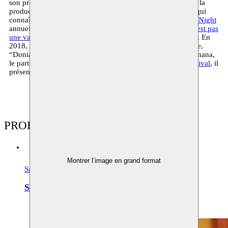
son premier texte pour la scène. Taha participe également à la
production
UMM
(2015), une production pour la jeunesse qui
connaît un grand succès. En 2016, il sera l’invité de la
Sufi Night
annuelle. En 2017, Moussem et BOZAR présentent
Ceci n’est pas
une valise
, d’après le livre du même nom compilé par Taha. En
2018, il est chargé par Moussem d’écrire une nouvelle pièce,
“Donia”, et est en résidence en à la Maison d’ artistes Hammana,
le partenaire du Moussem au Liban. Pendant le
Masrah Festival
, il
présente une conférence de Donia.
PRODUCTIONS
Montrer l’image en grand format
Salons Littéraires Arabo-Européens
Archives
Salon Littéraire Arabe
09–11.12.2010