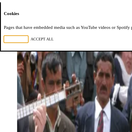
Moussem
Cookies
Pages that have embedded media such as YouTube videos or Spotify pla
REJECT ALL
ACCEPT ALL