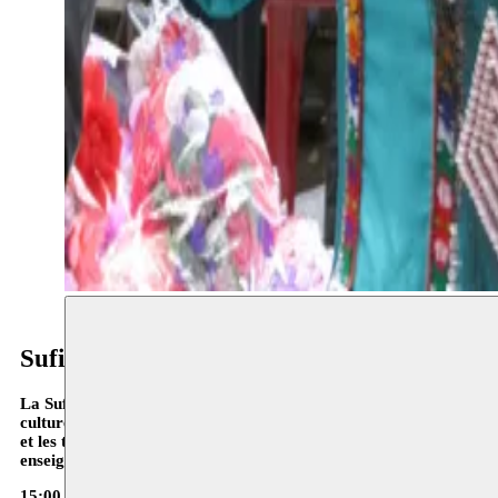
Sufi Night 2016
La Sufi Night annuelle au Bozar en est à sa 9e édition. Comme de
culture du soufisme, la branche mystique de l’Islam, avec au prog
et les trois poètes du Collectif de Poètes Bruxellois Taha Adnan, 
enseignements soufis.
15:00 - Conférence