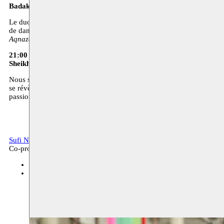
Badakhshan Duo
Le duo Badakhshan tire son nom d’une région du Tadjikistan où se pe
de danse. À l’occasion de la Sufi Night, ce duo vous propose un pr
Aqnazar Alovatov: voix, Pamiri tanbur et rubab - Mukhtor Mubora
21:00 - Musique
Sheikh Hamed Daoud Ensemble
Nous sommes fières de vous pouvoir introduire le groupe de dervic
se révèle également un des plus grands récitants coraniques de sa gé
passion qu’elle nourrit pour la musique soufie.
Sufi Night
Archives, littérature, musique
Co-production
BOZAR
22.10.2016 20:00
billets
BOZAR
22.08.2016 20:00
" target="_blank">billets