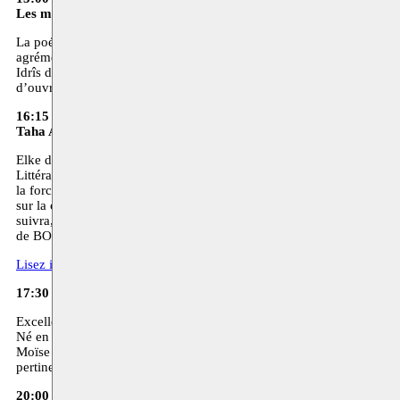
Les maitres de la poésie soufie par Idrîs de Vos
La poésie Soufie s’est développée autour de trois thèmes fondamentau
agrémentant de poèmes subtilement traduits.
Idrîs de Vos est un auteur traducteur et conférencier né dans l’univer
d’ouvrages, dont une importante étude sur la question de l’amour d
16:15 - Poésie
Taha Adnan, Elke de Rijcke et Ramón Neto
Elke de Rijcke, Taha Adnan et Ramón Neto se sont rencontrés dans le 
Littérature Passa Porta. A part leur passion pour la langue et la poési
la force de la parole poétique dans une des communautés linguistiques 
sur la communauté soufie. A travers Moussem Centre d’Arts Nomades, i
suivra, ne mènera pas seulement à un nouveau cycle de textes, mais a
de BOZAR.
Lisez ici l’interview avec Taha Adnan, Elke de Rijcke et Ramón Neto
17:30 - Film Al-Ghazali : L’Alchimiste du Bonheur
Un film de Ovi
Excellent docu-fiction sur al-Ghazali, l’une des figures majeures d
Né en 1058 à Tus, dans le Khorasan (Iran d’aujourd’hui), Abou Ham
Moïse Maïmonide, qui ont façonné la philosophie de l’Occident latin.
pertinence.
20:00 - Musique