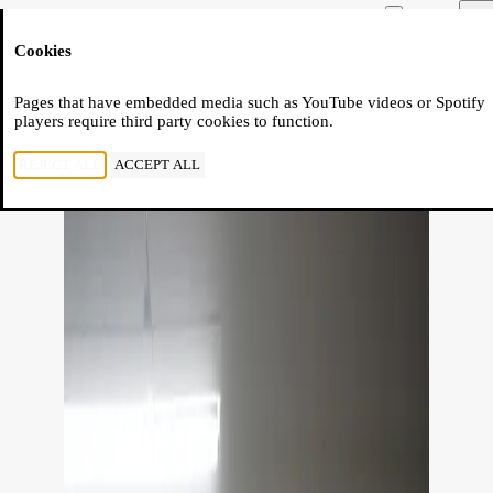
Moussem
Men
Cookies
NL
FR
EN
Pages that have embedded media such as YouTube videos or Spotify
players require third party cookies to function.
REJECT ALL
ACCEPT ALL