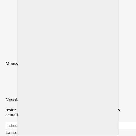
Moussem
MOUSSEM VZW
Rue des Mégissiers 6
1070 Anderlecht
Belgique
Newsletter
restez informé·es sur notre programme, l’agenda, et d’autres
actualités
Laisser vide