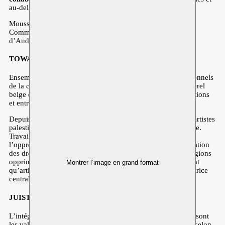
au-delà.
Moussem est
soutenu
par le gouvernement flamand, par la
Commission communautaire flamande et par la commune
d’Anderlecht.
TOWARDS AN APARTHEID FREE ZONE
Ensemble avec 758 institutions culturelles et 2302 professionnels
de la culture, Moussem s’engage en faveur du boycott culturel
belge et néerlandais de l’État d’Israël et de toutes les institutions
et entreprises israéliennes.
Depuis des années, nous collaborons étroitement avec des artistes
palestinien·nes et nous nous engageons à continuer à le faire.
Travailler avec des artistes pour résister à l’apartheid, à
l’oppression raciste, à l’exploitation impérialiste et à la violation
des droits humains en Palestine occupée et dans d’autres régions
opprimées, en soutenant leurs moyens de subsistance en tant
Montrer l’image en grand format
qu’artistes et en partageant leurs histoires, est une force motrice
centrale du travail de Moussem comme centre des arts.
JUIST IS JUIST
L’intégrité, la durabilité, la responsabilité et la transparence sont
les valeurs fondamentales de Moussem. Moussem travaille selon