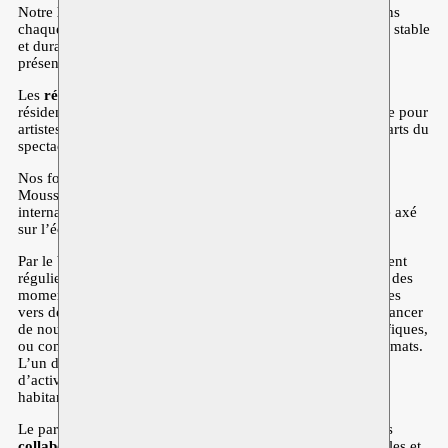
Notre
lieu de travail
se situe à Anderlecht, d’où nous offrons
chaque année à une vingtaine d’artistes un cadre de soutien stable
et durable qui leur permet de développer, de produire et de
présenter leur travail.
Les
résidences
se déroulent selon deux modes : de brèves
résidences internationales ou de longs parcours de résidence pour
artistes locaux et locales, regroupés par discipline entre les arts du
spectacle vivant et les arts plastiques.
Nos formats de
présentation
, tels que le festival biennal
Moussem Cities, offrent une visibilité aux artistes
internationaux·ales et génèrent pour leur travail un contexte axé
sur l’échange, la résonance et la friction.
Par le biais de
projets
, nous complétons notre fonctionnement
régulier par des séries thématiques, des groupes d’activités, des
moments de présentation réguliers ou des initiatives orientées
vers des collectivités. Ces projets servent de tremplin pour lancer
de nouveaux contenus, pour réagir à des événements spécifiques,
ou comme moteur d’expérimentation pour de nouveaux formats.
L’un de ces projets porte le nom de
Communities
, un pôle
d’activités qui tisse des liens durables entre Moussem et les
habitant·es de notre quartier.
Le parcours artistique de Moussem se construit à travers des
collaborations
avec divers partenaires en Flandre, à Bruxelles et