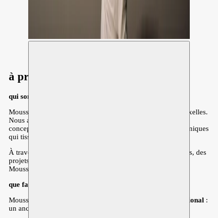
Moussem Stages 2023 © Giannina Urmeneta Ottiker
à propos de moussem
qui sommes-nous?
Moussem est un centre d’arts, nomade, actif à partir de Bruxelles.
Nous accompagnons des artistes dans leur recherche, leur
conception et leur présentation de nouveaux récits polyphoniques
qui tissent des liens entre l’art et la société.
À travers un programme très élaboré de résidences d’artistes, des
projets de programmation éclectique, et de divers projets,
Moussem contribue à façonner un futur paradigme culturel.
que faisons-nous?
Moussem est une organisation au fonctionnement
transnational
:
un ancrage local, une orientation mondiale.