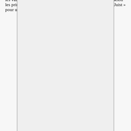
les principes et les outils fournis par la plateforme « Juist is Juist »
pour une collaboration équitable dans le secteur artistique.