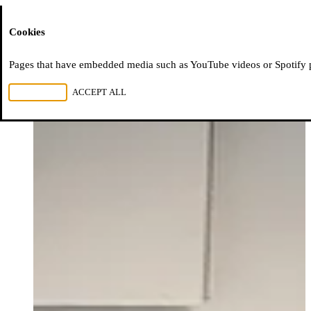
Moussem
Cookies
ACTUELLEMENT EN RÉSIDENCE
Pages that have embedded media such as YouTube videos or Spotify pla
←
Suivant
→
REJECT ALL
ACCEPT ALL