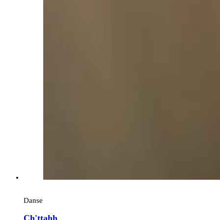
Danse
Ch'ttahh