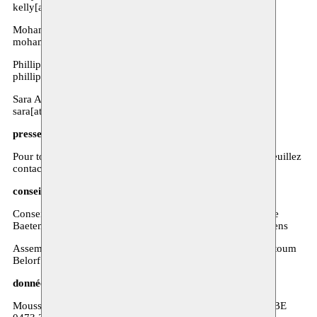
kelly[at]moussem.be
Mohamed Ikoubaân - directeur
mohamed[at]moussem.be
Phillip Van den Bossche - Coordination arts visuels
phillip[at]moussem.be
Sara Avci - Communautés
sara[at]moussem.be
presse:
Pour toute demande de réservation, d’interview ou autre, veuillez
contacter Anna Poels - communication[at]moussem.be.
conseil d’administration & assemblée générale:
Conseil d’administration: Kathleen Weyts, Nadia Fadil, Lore
Baeten, Sam Loncke, Joachim Ben Yakoub, Goedele Nuyttens
Assemblée générale: Aline Nyiahumure, Hafida Raoui, Keltoum
Belorf
données de facturation:
Moussem VZW - Rue des Mégissiers 6, 1070 Anderlecht - BE