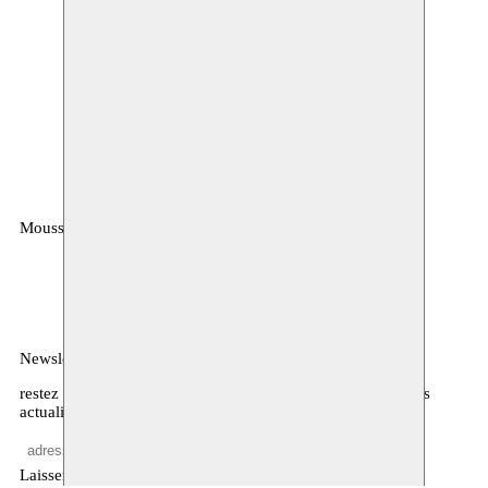
Moussem
MOUSSEM VZW
Rue des Mégissiers 6
1070 Anderlecht
Belgique
Newsletter
restez informé·es sur notre programme, l’agenda, et d’autres
actualités
Laisser vide