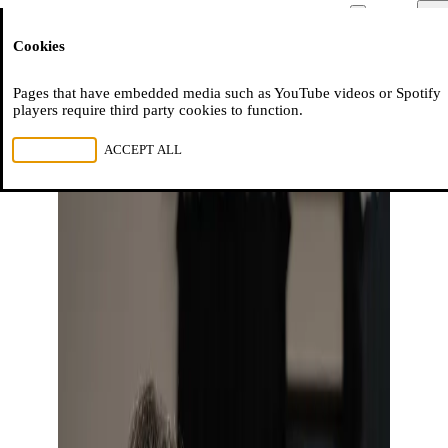
Moussem
Men
Cookies
NL
FR
EN
Pages that have embedded media such as YouTube videos or Spotify
players require third party cookies to function.
REJECT ALL
ACCEPT ALL