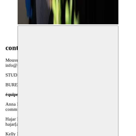
MOUSSEM OPEN STUDIO © NAVID FAYAZ
contact
Moussem Centre Nomade des Arts
info@moussem.be
STUDIOS: 16 Rue du Chimiste, 1070 Anderlecht, Belgique
BUREAUX: 17 Rue Poinçon, 1000 Bruxelles, Belgique
équipe
Anna Poels - Presse et communication
communicatie[at]moussem.be
Hajar Ibnouthen - Coordination arts de la scène
hajar[at]moussem.be
Kelly De Cock - Coordination financière