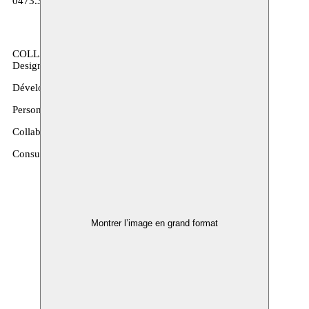
0473.364.948
COLLABORATEUR·TRICE·S EXTERNES
Design graphique: Sam Corijn
Développement web: Philip Marnef / Bureau Marnef
Personne de confiance: Leen Hammecker / BlueBird
Collaborateur·ice·s production: Miya Aronson
Consultant projets infrastructure: Johan Penson / Infracult
Montrer l’image en grand format