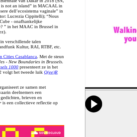
e Biënnale van Dakar in 2018 (SN,
ca is not an island” in MACAAL in
ere dell’ecosistema vaginale” in
tor: Lucrezia Cippitelli); “Nous
e Cube - onafhankelijke
e? ” in het MAAC in Brussel in
ez).
in verschillende talen
andfunk Kultur, RAI, RTBF, etc.
 Cities Casablanca
. Met de steun
es - New Boundaries in Brussels.
sels 1000
presenteert ze in het
2 volgt het tweede luik
Q(ee)R
rganiseert ze samen met
waarin deelnemers een
n gedichten, brieven en
r
is een collectieve reflectie op