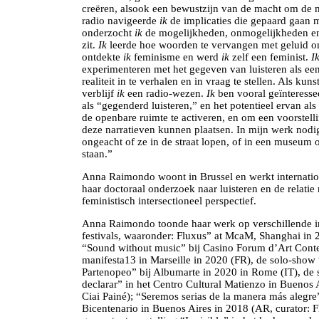
creëren, alsook een bewustzijn van de macht om de mi
radio navigeerde
ik
de implicaties die gepaard gaan 
onderzocht
ik
de mogelijkheden, onmogelijkheden en 
zit.
Ik
leerde hoe woorden te vervangen met geluid o
ontdekte
ik
feminisme en werd
ik
zelf een feminist.
I
experimenteren met het gegeven van luisteren als ee
realiteit in te verhalen en in vraag te stellen. Als k
verblijf
ik
een radio-wezen.
Ik
ben vooral geïnteresse
als “gegenderd luisteren,” en het potentieel ervan al
de openbare ruimte te activeren, en om een voorstell
deze narratieven kunnen plaatsen. In mijn werk nod
ongeacht of ze in de straat lopen, of in een museum of
staan.”
Anna Raimondo woont in Brussel en werkt internati
haar doctoraal onderzoek naar luisteren en de relatie
feministisch intersectioneel perspectief.
Anna Raimondo toonde haar werk op verschillende in
festivals, waaronder: Fluxus” at McaM, Shanghai in 
“Sound without music” bij Casino Forum d’Art Cont
manifesta13 in Marseille in 2020 (FR), de solo-show
Partenopeo” bij Albumarte in 2020 in Rome (IT), de 
declarar” in het Centro Cultural Matienzo in Buenos 
Ciai Painé); “Seremos serias de la manera más alegre
Bicentenario in Buenos Aires in 2018 (AR, curator: F