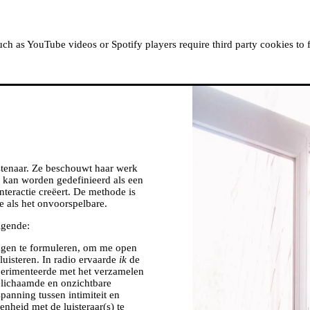
OVER MOUSSEM
RESIDENTIES
KIJK, LEES &
h as YouTube videos or Spotify players require third party cookies to 
stenaar. Ze beschouwt haar werk
 kan worden gedefinieerd als een
 interactie creëert. De methode is
ge als het onvoorspelbare.
lgende:
gen te formuleren, om me open
 luisteren. In radio ervaarde
ik
de
erimenteerde met het verzamelen
elichaamde en onzichtbare
panning tussen intimiteit en
nheid met de luisteraar(s) te