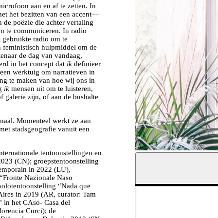
crofoon aan en af te zetten. In
met het bezitten van een accent—
de poëzie die achter vertaling
m te communiceren. In radio
k
gebruikte radio om te
n feministisch hulpmiddel om de
unstenaar de dag van vandaag,
erd in het concept dat
ik
definieer
s een werktuig om narratieven in
ing te maken van hoe wij ons in
ig
ik
mensen uit om te luisteren,
 galerie zijn, of aan de bushalte
onaal. Momenteel werkt ze aan
 met stadsgeografie vanuit een
ternationale tentoonstellingen en
© Silvano Magnone
2023 (CN); groepstentoonstelling
emporain in 2022 (LU),
 “Fronte Nazionale Naso
solotentoonstelling “Nada que
Aires in 2019 (AR, curator: Tam
” in het CAso- Casa del
lorencia Curci); de