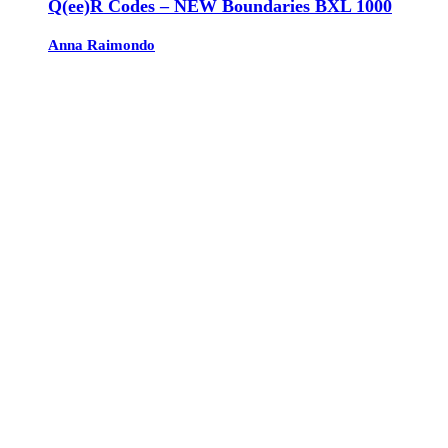
Q(ee)R Codes – NEW Boundaries BXL 1000
Anna Raimondo