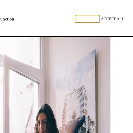
 LUISTER
REJECT ALL
ACCEPT ALL
function.
NL
FR
EN