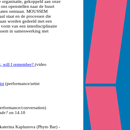
organisatie, gekoppeld aan onze
 ons openstellen naar de buurt
 laten ontstaan. MOUSSEM
al staat en de processen die
taan worden gedeeld met een
 vorm van een interdisciplinaire
ussem in samenwerking met
t, will I remember?
(video
ist
(performance/artist
erformance/conversation)
Made?
on 14.10
katerina Kaplunova (Phyto Bar) -