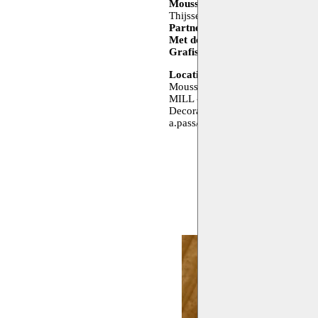
Moussem Team
Kelly De Cock,
Thijssen, Cees Vossen, Yaël Wolf
Partners
a.pass, Decoratelier, 
Met de steun van
The Flemish G
Grafische vormgeving
Negen Vij
Locaties
Moussem Studios - Zeemtouwersst
MILL - Gabrielle Petitstraat 4, 1
Decoratelier - Manchesterstraat 
a.pass/de Bottelarij - Delaunoys