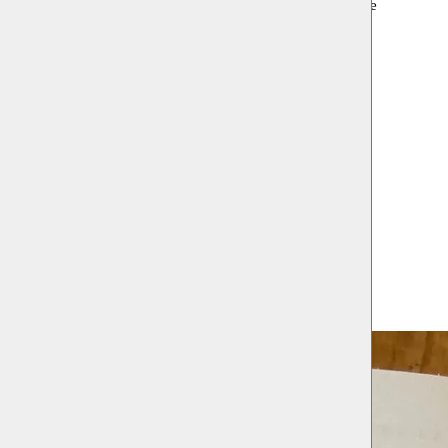
 Mohamed Ikoubaân, Sam Loncke, Anna Smolak, Anne-Lore
s
MILL/Needcompany
overnment & the Flemish Community Commission
fde (Philip Marnef & Andreas Depauw)
raat 6, 1070 Anderlecht
080 Sint-Jans-Molenbeek
17, 1080 Sint-Jans-Molenbeek
traat 58 1080 Sint-Jans-Molenbeek