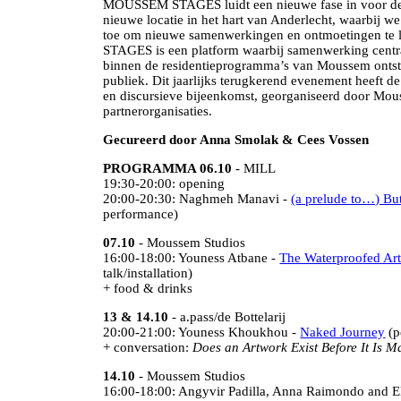
MOUSSEM STAGES luidt een nieuwe fase in voor de 
nieuwe locatie in het hart van Anderlecht, waarbij we
toe om nieuwe samenwerkingen en ontmoetingen te
STAGES is een platform waarbij samenwerking centra
binnen de residentieprogramma’s van Moussem onts
publiek. Dit jaarlijks terugkerend evenement heeft de
en discursieve bijeenkomst, georganiseerd door Mo
partnerorganisaties.
Gecureerd door Anna Smolak & Cees Vossen
PROGRAMMA 06.10
- MILL
19:30-20:00: opening
20:00-20:30: Naghmeh Manavi -
(a prelude to…) Bu
performance)
07.10
- Moussem Studios
16:00-18:00: Youness Atbane -
The Waterproofed Art
talk/installation)
+ food & drinks
13 & 14.10
- a.pass/de Bottelarij
20:00-21:00: Youness Khoukhou -
Naked Journey
(p
+ conversation:
Does an Artwork Exist Before It Is 
14.10
- Moussem Studios
16:00-18:00: Angyvir Padilla, Anna Raimondo and E