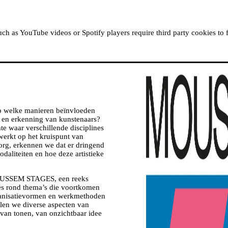
OVER MOUSSEM
RESIDENTIES
KIJK, LEES &
h as YouTube videos or Spotify players require third party cookies to 
p welke manieren beïnvloeden
d en erkenning van kunstenaars?
te waar verschillende disciplines
werkt op het kruispunt van
zorg, erkennen we dat er dringend
odaliteiten en hoe deze artistieke
 MOUSSEM STAGES, een reeks
ies rond thema’s die voortkomen
rganisatievormen en werkmethoden
en we diverse aspecten van
rvan tonen, van onzichtbaar idee