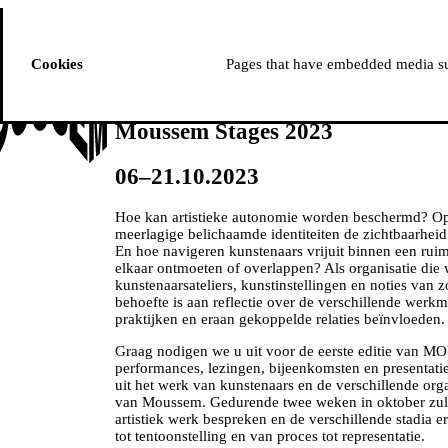
ussem
PROGRAMMA
Cookies
Pages that have embedded media suc
Moussem Stages 2023
06–21.10.2023
Hoe kan artistieke autonomie worden beschermd? O
meerlagige belichaamde identiteiten de zichtbaarhei
En hoe navigeren kunstenaars vrijuit binnen een ruim
elkaar ontmoeten of overlappen? Als organisatie die 
kunstenaarsateliers, kunstinstellingen en noties van 
behoefte is aan reflectie over de verschillende werkm
praktijken en eraan gekoppelde relaties beïnvloeden.
Graag nodigen we u uit voor de eerste editie van
performances, lezingen, bijeenkomsten en presentat
uit het werk van kunstenaars en de verschillende o
van Moussem. Gedurende twee weken in oktober zull
artistiek werk bespreken en de verschillende stadia e
tot tentoonstelling en van proces tot representatie.