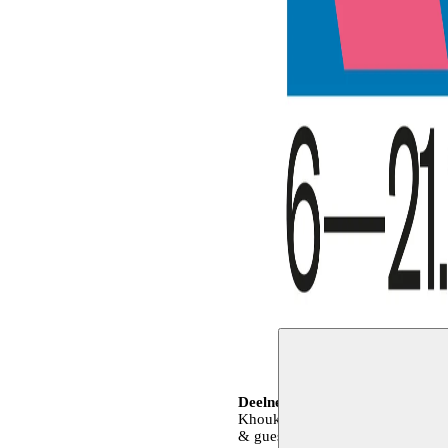
Deelnemende artiesten
Youness A
Khoukhou, Dounia Mahammed, Na
& guests