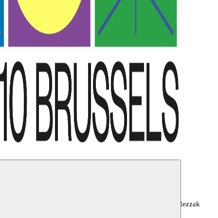
tbane, Roland Gunst, Sandra Muteteri Heremans, Youness
ghmeh Manavi, Angyvir Padilla, Anna Raimondo, Badi Rezzak