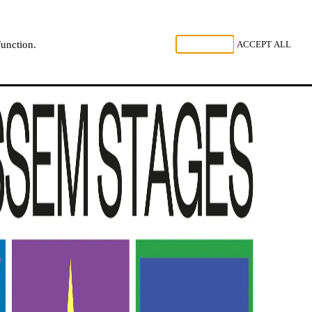
 LUISTER
REJECT ALL
ACCEPT ALL
function.
NL
FR
EN