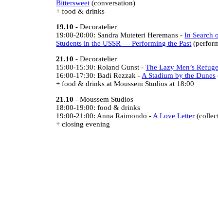
Bittersweet
(conversation)
+ food & drinks
19.10
- Decoratelier
19:00-20:00: Sandra Muteteri Heremans -
In Search o
Students in the USSR — Performing the Past
(perform
21.10
- Decoratelier
15:00-15:30: Roland Gunst -
The Lazy Men’s Refug
16:00-17:30: Badi Rezzak -
A Stadium by the Dunes
+ food & drinks at Moussem Studios at 18:00
21.10
- Moussem Studios
18:00-19:00: food & drinks
19:00-21:00: Anna Raimondo -
A Love Letter
(collec
+ closing evening