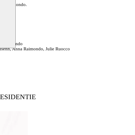
nna Raimondo.
na Raimondo
ansenn, Anna Raimondo, Julie Ruocco
ESIDENTIE