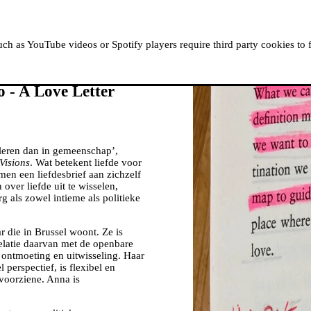
OVER MOUSSEM
RESIDENTIES
KIJK, LEES &
h as YouTube videos or Spotify players require third party cookies to 
 - A Love Letter
 leren dan in gemeenschap’,
Visions
. Wat betekent liefde voor
en een liefdesbrief aan zichzelf
over liefde uit te wisselen,
g als zowel intieme als politieke
 die in Brussel woont. Ze is
 relatie daarvan met de openbare
ontmoeting en uitwisseling. Haar
 perspectief, is flexibel en
nvoorziene. Anna is