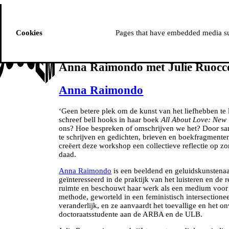
ussem
PROGRAMMA
Cookies
Pages that have embedded media suc
Anna Raimondo met Julie Ruocco
Anna Raimondo
‘Geen betere plek om de kunst van het liefhebben te
schreef bell hooks in haar boek
All About Love: New 
ons? Hoe bespreken of omschrijven we het? Door sam
te schrijven en gedichten, brieven en boekfragmenten 
creëert deze workshop een collectieve reflectie op zor
daad.
Anna Raimondo
is een beeldend en geluidskunstenaar
geïnteresseerd in de praktijk van het luisteren en de
ruimte en beschouwt haar werk als een medium voor 
methode, geworteld in een feministisch intersectioneel
veranderlijk, en ze aanvaardt het toevallige en het o
doctoraatsstudente aan de ARBA en de ULB.