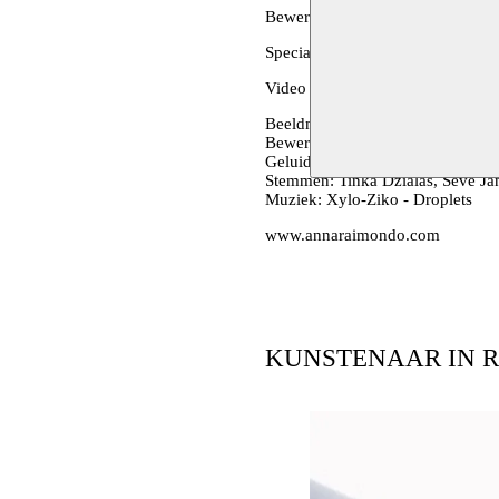
Bewerkt door Julie Ruocco en A
Speciale dank aan Anna Smolak.
Video
Beeldmateriaal: Serena Vittorini
Bewerking: Clorinda
Geluidsopname en montage: An
Stemmen: Tinka Dzialas, Sève J
Muziek: Xylo-Ziko - Droplets
www.annaraimondo.com
KUNSTENAAR IN R