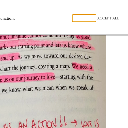
 LUISTER
REJECT ALL
ACCEPT ALL
function.
NL
FR
EN