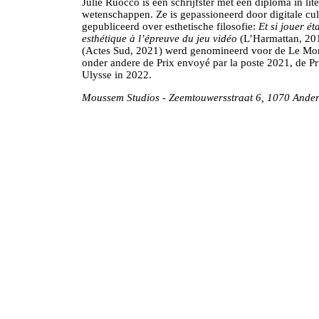
Julie Ruocco is een schrijfster met een diploma in lite
wetenschappen. Ze is gepassioneerd door digitale cu
gepubliceerd over esthetische filosofie:
Et si jouer ét
esthétique à l’épreuve du jeu vidéo
(L’Harmattan, 20
(Actes Sud, 2021) werd genomineerd voor de Le Monde
onder andere de Prix envoyé par la poste 2021, de 
Ulysse in 2022.
Moussem Studios - Zeemtouwersstraat 6, 1070 Ander