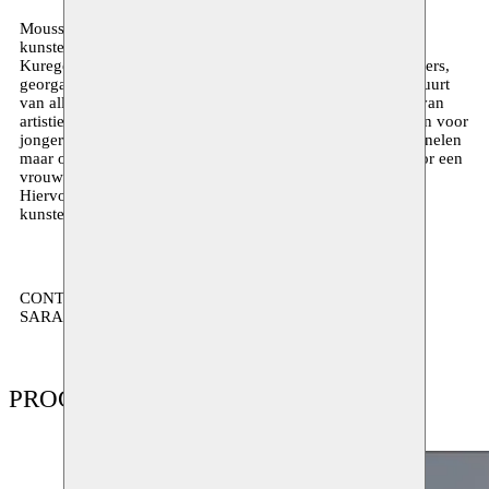
Moussem Communities is een activiteitenpool die onze
kunstenaars verbindt met de buurtbewoners van onze wijk,
Kuregem. Doorheen participatieve projecten, creatieve ateliers,
georganiseerde bezoeken,… betrekken we mensen uit de buurt
van alle leeftijden als bezoekers en als actieve deelnemers van
artistieke processen. Denk: een zomerstage portretschilderen voor
jongeren, een open studio waarin niet enkel sectorprofessionelen
maar ook buren meepraten, een tentoonstelling opgezet door een
vrouwengroepje samen met een kunstenaar in residentie.
Hiervoor werken samen met lokale organisaties, scholen,
kunstenaars, jeugdwerkingen en bewoners.
CONTACTPERSOON:
SARA AVCI sara[at]moussem.be
PROGRAMMA