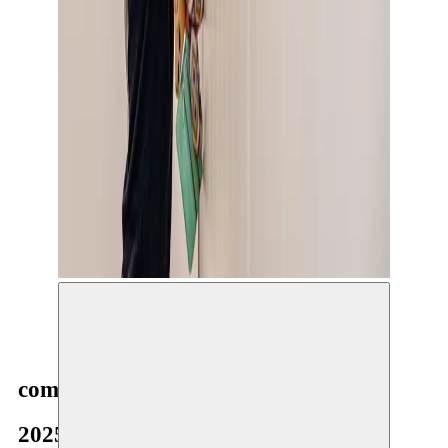
Tentoonstelling over familie-archieven en migratie
Salah Bouade i.s.m. Communities © Nisran
Azouaghe
communities
2025