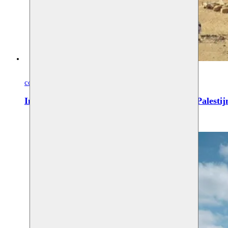
communities
Literatuur
Internationale Dag van Solidariteit met het Palestij
Moussem - Espace Chimiste
29.11.2025 16:00