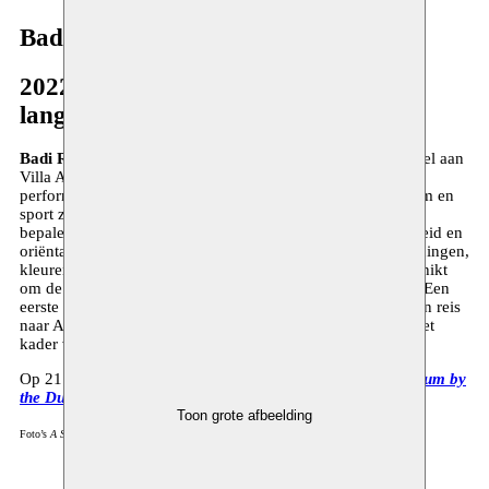
Badi Rezzak
2022–heden
langdurig traject
Badi Rezzak
woont en werkt in Brussel. Hij studeerde zowel aan
Villa Arson (Nice) als aan L’ERG ( Brussel), en werkt met
performance, beeldhouwkunst en schilderkunst. Het lichaam en
sport zijn de onderstromen die zijn praktijk en onderzoek
bepalen, gericht op het bevragen van noties als mannelijkheid en
oriëntalisme. Rezzak verzamelt gebaren, bewegingen, houdingen,
kleuren, stoffen en vormen, die hij zich toe-eigent en herschikt
om de associaties die ermee gepaard gaan te onderzoeken. Een
eerste presentatie van dit onderzoek, waarvoor Badi ook een reis
naar Algiers onderneemt, is gepland voor januari 2023 in het
kader van een expo bij V2Vingt in Brussel.
Op 21 oktober 2023 presenteert hij de performance
A Stadium by
the Dunes
in het kader van
MOUSSEM STAGES
.
Toon grote afbeelding
Foto’s
A Stadium by the Dunes
: Nisran Azouaghe