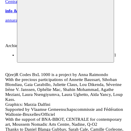
Centrale for contemporary art
.
info & soundwalks
annaraimmondo.com
Archief, beeldende kunst
CENTRALE For Contemporary Art
25.03–12.09.2021
Q(ee)R Codes BxL 1000 is a project by Anna Raimondo
With the precious participations of Annette Baussart, Sihoban
Blondiau, Gaia Carabillo, Juliette Claus, Lou Dikenda, Séverine
Irène V. Janssen, Ophélie Mac, Shahin Mohammad, Agathe
Meziani, Laura Nsengiyumva, Laura Ughetto, Aïda Yancy, Loup
Kass.
Graphics: Marzia Dalfini
Supported by Vlaamse Gemeenschapscommissie and Fédération
Wallonie-Bruxelles/Officiel
With the support of BNA-BBOT, CENTRALE for contemporary
art, Moussem Nomadic Arts Centre, Nadine, Q-O2
Thanks to Daniel Blanga Gubbay, Sarah Cale, Camille Corleone,