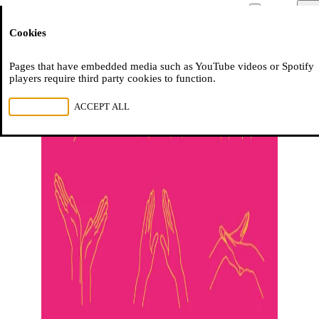
Moussem
Men
Cookies
NL
FR
EN
Pages that have embedded media such as YouTube videos or Spotify
players require third party cookies to function.
REJECT ALL
ACCEPT ALL