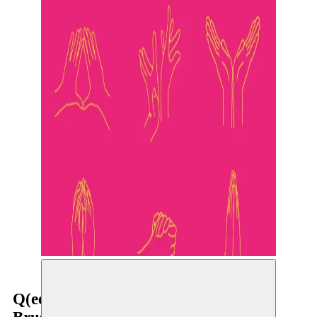
Q(ee)R Codes - New Boundaries in