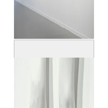
Q(ee)R Codes - Nouvelles Frontières Bxl 1000 Anna
Raimondo, 2021 © Serena Vittorini