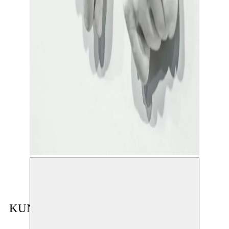
Q(ee)R Codes - Nouvelles Frontières Bxl 1000 Anna
Raimondo, 2021 © Serena Vittorini
KUNSTENAAR IN RESIDENTIE