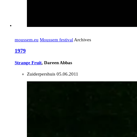
moussem.eu
Moussem festival
Archives
1979
Strange Fruit
, Dareen Abbas
Zuiderpershuis
05.06.2011