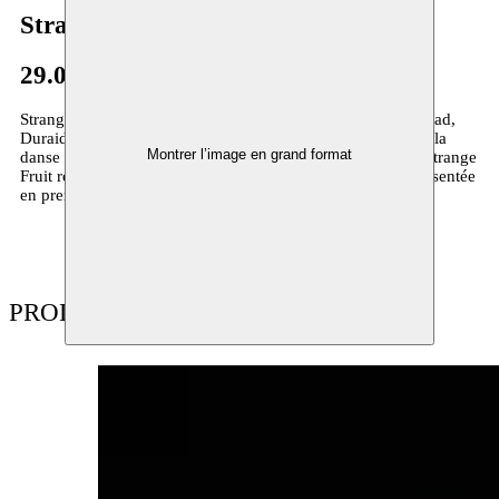
Strange Fruit
29.07–25.09.2013
Strange Fruit est la jeune compagnie autour d’Amar Al Bojrad,
Duraid Abbas et Sarah Eisa, qui explore les frontières entre la
Montrer l’image en grand format
danse et le théâtre. Avec le compositeur Guy Van Nueten, Strange
Fruit réalise la production
Solitary Confinement
, qui est présentée
en première le 26 septembre 2013 au CC Berchem.
PRODUCTIONS