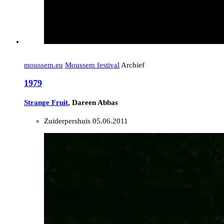
moussem.eu
Moussem festival
Archief
1979
Strange Fruit
, Dareen Abbas
Zuiderpershuis
05.06.2011