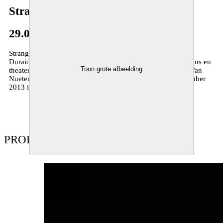
Strange Fruit
29.07–25.09.2013
Strange Fruit is het jonge gezelschap rond Amar Al Bojrad,
Duraid Abbas en Sarah Eisa, dat de grenzen aftast tussen dans en
Toon grote afbeelding
theater. Strange Fruit realiseert samen met componist Guy Van
Nueten de productie
Solitary Confinement
die op 26 september
2013 in première gaat in CC Berchem.
PRODUCTIES