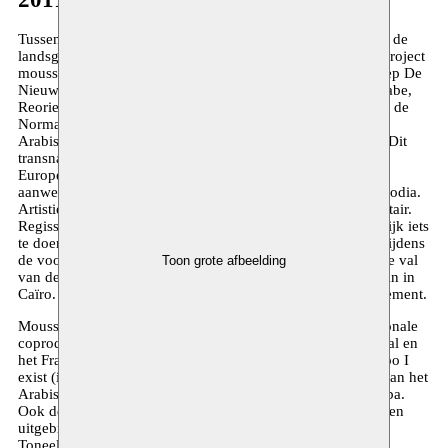
Tussen 2011 en 2014 exporteert Moussem haar visie buiten de
landsgrenzen met het door Creative Europe gefinancierde project
moussem.eu, in samenwerking met onder meer Theatergroep De
Nieuw Amsterdam, Liverpool Arabic Arts Festival, Casa Arabe,
Reorient en het Centre Chorégraphique National de Caen et de
Normandie. In de nasleep van de Arabische Lente lijkt de
Arabisch-Europese culturele dialoog belangrijker dan ooit. Dit
transnationale initiatief focust zowel op de spreiding van
Europese artiesten met een Arabische achtergrond als op de
aanwezigheid van niet-Europese artiesten op de Europese podia.
Artistieke autonomie blijft, zoals steeds bij Moussem, prioritair.
Regisseur Sabri Saad El Hamus krijgt de vrijheid om eindelijk iets
te doen met zijn liefde voor Griekse tragedies en Beckett. Tijdens
de voorbereidingen van Oedipus in Egypte maakt hij live de val
Toon grote afbeelding
van de Egyptische president Mubarak mee op het Tahrirplein in
Caïro. Het maakt zijn voorstelling tot een sterk politiek statement.
Moussem.eu kent een grote output: er komen vier internationale
coproducties met premières op het Nederlandse Oerolfestival en
het Franse Festival d’Avignon. Er is de realisatie van de expo I
exist (in some way) van het Britse Bluecoat en de tournee van het
Arabisch-Europees Literair Salon van Stockholm tot Córdoba.
Ook de theatercreatie Waiting van Mokhallad Rasem kent een
uitgebreide tournee met onder andere vertoningen in het
Toneelhuis en op het BITEF in Belgrado.