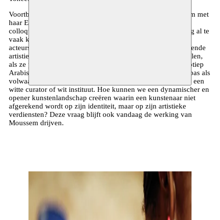
Voortbouwend op de inzichten uit moussem.eu zet Moussem met
haar Europese partners en De Buren in 2013 het meertalige
colloquium l’Arabe de service / Do your Arab thing op. Nog al te
vaak krijgen Arabische schrijvers, beeldend kunstenaars en
acteurs alleen maar toegang tot het bolwerk van gezaghebbende
artistieke producties als ze hun Arabische ‘troefkaart’ uitspelen,
als ze passen in het plaatje van wat een westerling als stereotiep
Arabisch beschouwt. Ook omgekeerd wordt artistiek werk pas als
volwaardig beschouwd als het een kwaliteitslabel krijgt van een
witte curator of wit instituut. Hoe kunnen we een dynamischer en
opener kunstenlandschap creëren waarin een kunstenaar niet
afgerekend wordt op zijn identiteit, maar op zijn artistieke
verdiensten? Deze vraag blijft ook vandaag de werking van
Moussem drijven.