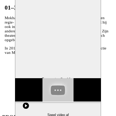
01–31.05.2013
Mokhallad Rasem (Bagdad, 1981) volgt in Bagdad zowel een
regie- als een acteursopleiding. Zijn eerste producties maakt hij
ook in die stad. Maar de oorlog in Irak geeft zijn leven een
andere wending en sinds2005 woont en werkt hij in België. Zijn
theaterwerk is flitsend en fysiek, associatief en fragmentarisch
opgebouwd, helder en beeldend in zijn ideeën.
In 2014 creëert Mokhallad Rasem ‘
Wachten
’, een co-productie
van Moussem en Toneelhuis.
Toon grote afbeelding
Speel video af