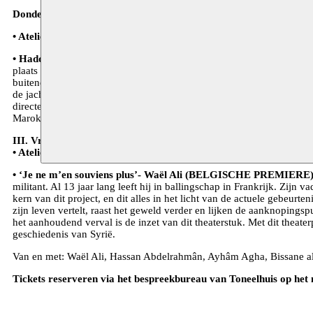
Donderdag 11 juni 2015: start 20 uur
• Atelier Wannous I met het Marokkaanse Dabateatr uit Rabat.
• Hadda - Dabateatr:
Hadda is een erg actueel theaterstuk van het M
plaats het portret van een jonge vrouw die een stuk geschiedenis va
buitenechtelijke zwangerschap. Daarop kiest Hadda niet alleen voor
de jacht op de zogenaamde communisten en vervolgens de jacht op de s
directeur van Dabateatr, Jaouad Essounani, uit. Het theaterstuk is e
Marokkaanse romanschrijfster Saphia Azzeddine en werd herschreven
III. Vrijdag 12 juni 2015: start 20 uur
• Atelier Wannous II
• ‘Je ne m’en souviens plus’- Waël Ali (BELGISCHE PREMIERE)
militant. Al 13 jaar lang leeft hij in ballingschap in Frankrijk. Zijn
kern van dit project, en dit alles in het licht van de actuele gebeur
zijn leven vertelt, raast het geweld verder en lijken de aanknopings
het aanhoudend verval is de inzet van dit theaterstuk. Met dit theat
geschiedenis van Syrië.
Van en met: Waël Ali, Hassan Abdelrahmân, Ayhâm Agha, Bissane al
Tickets reserveren via het bespreekbureau van Toneelhuis op het n