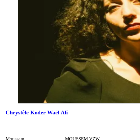
Chrystèle Koder Waël Ali
Moussem
MOUSSEM VZW