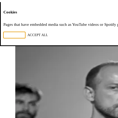
Moussem
Cookies
Pages that have embedded media such as YouTube videos or Spotify pla
REJECT ALL
ACCEPT ALL