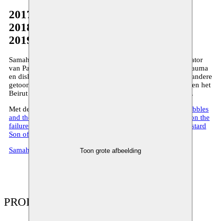
2017
2018
2019
Samah Hijawi is beeldend kunstenares, onderzoeker en curator
van Palestijnse afkomst. Haar werk behandelt thema’s als trauma
en dislocatie in het Midden-Oosten. Haar werk werd onder andere
getoond in MoMa (NY), Haus Der Kultruren Welt (Berlin), en het
Beirut Art Center… Ze is tevens onderzoekster aan de ULB.
Met de steun van Moussem produceert Samah
Chicken Scribbles
and the Dove that Looks like a Frog
(2017) en
Reflections on the
failure of the letter H(EITCH)
(2018) en
Godefroid: The Bastard
Son of Antar Bin-Shaddad
(2019).
SamahHijawi.com
Toon grote afbeelding
PRODUCTIES