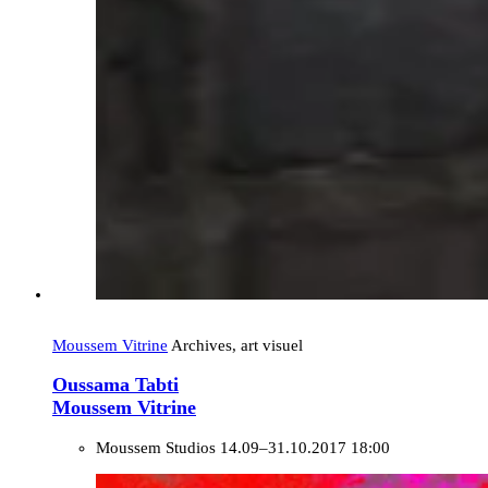
Moussem Vitrine
Archives, art visuel
Oussama Tabti
Moussem Vitrine
Moussem Studios
14.09–31.10.2017 18:00