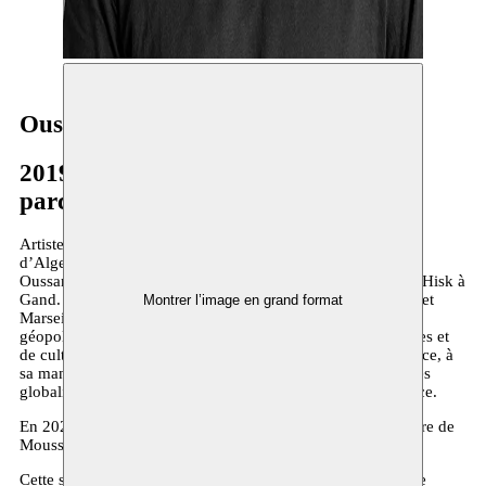
Oussama Tabti
2019–2020
parcours à long terme
Artiste visuel diplômé de l’École Supérieure des Beaux-arts
d’Alger et de l’Ecole supérieure d’art d’Aix-en- Provence,
Oussama Tabti est actuellement en post-diplôme à l’institut Hisk à
Gand. Né à Alger en 1988, il vit et travaille entre Bruxelles et
Montrer l’image en grand format
Marseille. Son travail porte un regard critique sur une
géopolitique hermétique, faite de fron¬tières infranchissables et
de cultures qui se recroquevillent sur elles-mêmes. Il dénonce, à
sa manière, la difficulté de se mouvoir dans un monde certes
globalisé, mais méfiant, effrayé par l’étranger et la différence.
En 2020, Oussama est en résidence à Moussem dans le cadre de
Moussem Cities Algiers pour une
exposition au BOZAR
.
Cette saison, Moussem soutient le projet
Parlophones
. Cette