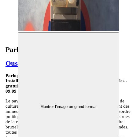
Parlophones - parcours
Oussama Tabti
Parlophones - Parcours
Installation dans l’espace public, différents lieux à Bruxelles -
gratuit
09.09 > 12.12.21
Le paysage urbain de Bruxelles est un mélange de langues, de
cultures et de personnes. Des bâtiments Art nouveau côtoient des
Montrer l’image en grand format
immeubles de bureau sans charme, tandis que le célèbre désordre
politique se reflète dans le plan chaotique et désordonné des rues
de la capitale. En zoomant, on voit un autre reflet du désordre
bruxellois : un bricolage de plaques de noms et de coordonnées,
toutes sortes de sonnettes attachées ou pendues aux murs.