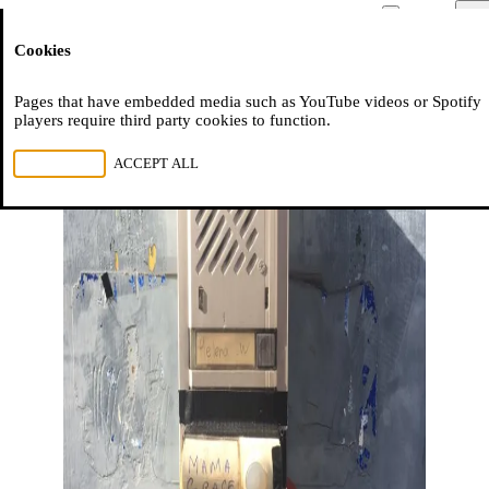
Moussem
Men
Cookies
NL
FR
EN
Pages that have embedded media such as YouTube videos or Spotify
players require third party cookies to function.
REJECT ALL
ACCEPT ALL