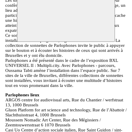
Les sonnettes marquent non seulement les habitants, mais leur
confèrent également un statut au sein du système social belge, un
lieu administratif - un domicile - à partir duquel ils peuvent
participer au système social du pays. Chacune d’entre elles cache
une histoire intime, l’histoire de comment son propriétaire a
atteint le pays et l’a fait sien - des réfugiés et des migrants aux
expatriés et aux personnes perdues.
Ce sont les vies et les voix qui peuplent Parlophones, une
installation sonore poignante, digne et extrêmement intime. La
collection de sonnettes de Parlophones invite le public à appuyer
sur le bouton et à écouter les histoires de ceux qui sont arrivés à
Bruxelles et y ont élu domicile.
Parlophones a été présenté dans le cadre de l’exposition BXL
UNIVERSEL II : Multipli.city. Avec Parlophones - parcours,
Oussama Tabti amène l’installation dans l’espace public. Sur 7
sites de la ville de Bruxelles, différentes collections de sonnettes
sont installées, vous invitant à écouter une multitude d’histoires
tout en vous promenant dans la ville.
Parlophones lieux
ARGOS centre for audiovisual arts, Rue du Chantier / werfstraat
13, 1000 Brussels
Gluon Platform for art science and technology, Rue de l’Abattoir /
Slachthuisstraat 4, 1000 Brussels
Moussem Nomadic Art Center, Rue des Mégissiers /
Zeemtouwersstraat 6 1070 Brussels
Casi Uo Centre d’action sociale italien, Rue Saint Guidon / sint-