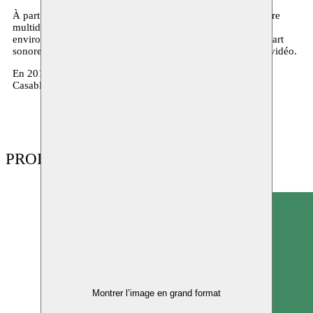
À partir de Casablanca, Youssef Ouchra travaille à une œuvre
multidisciplinaire autour de la relation entre l’homme et son
environnement qu’il appréhende et interroge en combinant art
sonore, conception graphique, performance, installation et vidéo.
En 2018 Il prépare un nouveau projet pour Moussem Cities
Casablanca et participe à l’expo
Raw Poetry
.
PRODUCTIONS
Montrer l’image en grand format