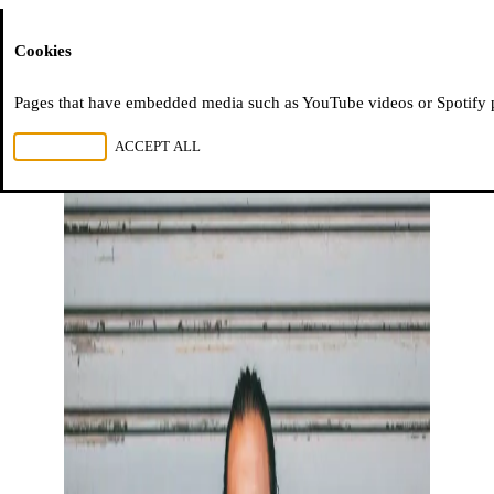
Moussem
Cookies
Pages that have embedded media such as YouTube videos or Spotify pla
REJECT ALL
ACCEPT ALL