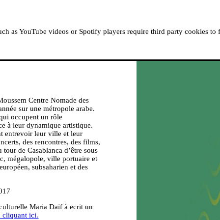
À PROPOS
RÉSIDENCES
LISEZ, ÉCOUTEZ, RE
h as YouTube videos or Spotify players require third party cookies to 
 Moussem Centre Nomade des
e année sur une métropole arabe.
, qui occupent un rôle
e à leur dynamique artistique.
 entrevoir leur ville et leur
certs, des rencontres, des films,
au tour de Casablanca d’être sous
c, mégalopole, ville portuaire et
 européen, subsaharien et des
2017
ulturelle Maria Daïf à ecrit un
cliquant ici.