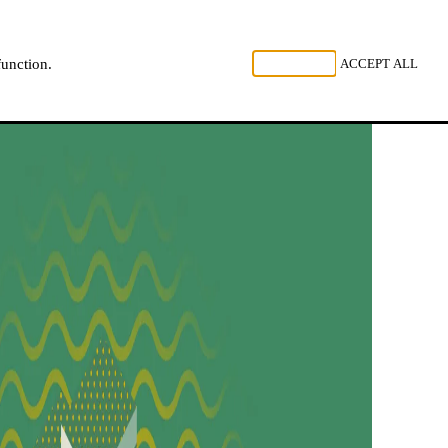
GARDEZ
REJECT ALL
ACCEPT ALL
function.
NL
FR
EN