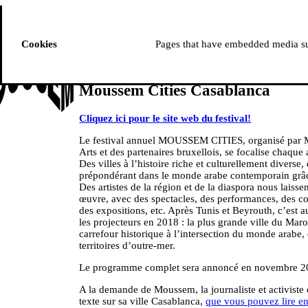
ussem
PROGRAMME
Cookies
Pages that have embedded media suc
Moussem Cities Casablanca
Cliquez ici pour le site web du festival!
Le festival annuel MOUSSEM CITIES, organisé par
Arts et des partenaires bruxellois, se focalise chaqu
Des villes à l’histoire riche et culturellement diverse
prépondérant dans le monde arabe contemporain grâc
Des artistes de la région et de la diaspora nous laissent
œuvre, avec des spectacles, des performances, des con
des expositions, etc. Après Tunis et Beyrouth, c’est 
les projecteurs en 2018 : la plus grande ville du Maro
carrefour historique à l’intersection du monde arabe,
territoires d’outre-mer.
Le programme complet sera annoncé en novembre 
A la demande de Moussem, la journaliste et activiste c
texte sur sa ville Casablanca,
que vous pouvez lire en 