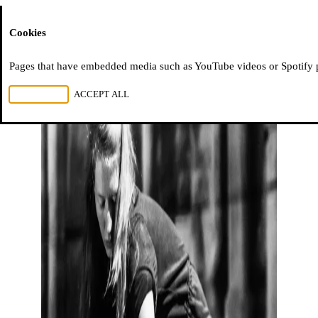
Moussem
Cookies
Pages that have embedded media such as YouTube videos or Spotify pla
REJECT ALL
ACCEPT ALL