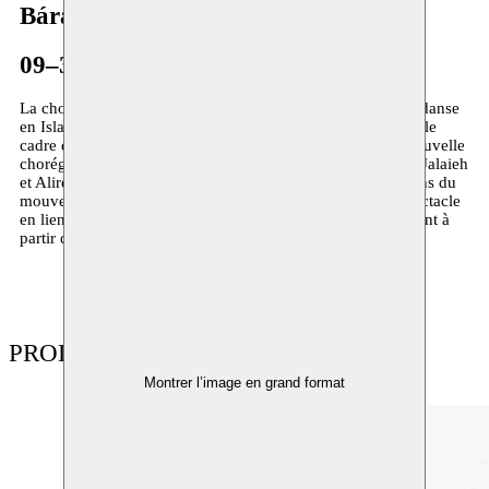
Bára Sigfúsdóttir
09–31.05.2017
La chorégraphe Bára Sigfúsdóttir a suivi une formation de danse
en Islande, aux Pays-Bas et à P.A.R.T.S., à Bruxelles. Dans le
cadre de sa résidence à Moussem en 2017, elle crée une nouvelle
chorégraphie pour deux danseurs de Téhéran : Masoumeh Jalaieh
et Alireza Mir. Cette production
Being
met en lumière le sens du
mouvement dans divers contextes culturels. Elle met le spectacle
en lien avec les différents publics qui le regardent et le vivent à
partir de leurs propres conventions sociales.
PRODUCTIONS
Montrer l’image en grand format