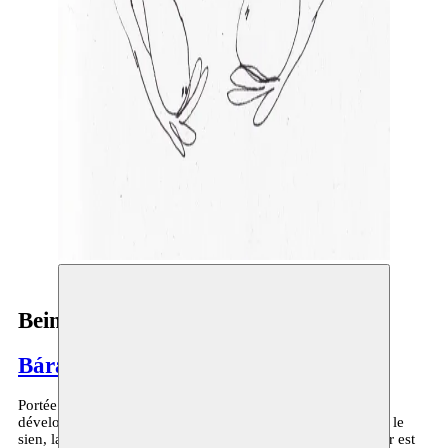
Being
Bára Sigfúsdóttir
Portée par une curiosité constante des autres cultures et du
développement du mouvement dans d’autres contextes que le
sien, la chorégraphe et danseuse islandaise Bára Sigfúsdóttir est