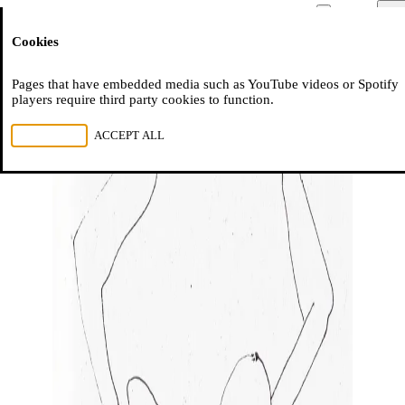
Moussem
Men
Cookies
NL
FR
EN
Pages that have embedded media such as YouTube videos or Spotify
players require third party cookies to function.
REJECT ALL
ACCEPT ALL