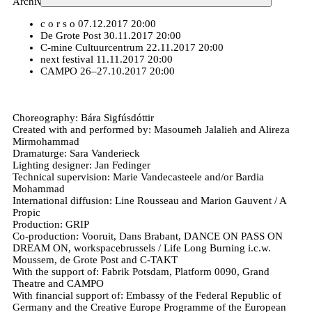
Archives, danse
c o r s o
07.12.2017 20:00
De Grote Post
30.11.2017 20:00
C-mine Cultuurcentrum
22.11.2017 20:00
next festival
11.11.2017 20:00
CAMPO
26–27.10.2017 20:00
Choreography: Bára Sigfúsdóttir
Created with and performed by: Masoumeh Jalalieh and Alireza
Mirmohammad
Dramaturge: Sara Vanderieck
Lighting designer: Jan Fedinger
Technical supervision: Marie Vandecasteele and/or Bardia
Mohammad
International diffusion: Line Rousseau and Marion Gauvent / A
Propic
Production: GRIP
Co-production: Vooruit, Dans Brabant, DANCE ON PASS ON
DREAM ON, workspacebrussels / Life Long Burning i.c.w.
Moussem, de Grote Post and C-TAKT
With the support of: Fabrik Potsdam, Platform 0090, Grand
Theatre and CAMPO
With financial support of: Embassy of the Federal Republic of
Germany and the Creative Europe Programme of the European