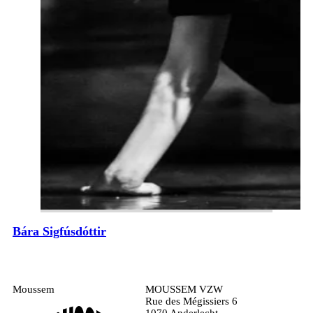
Bára Sigfúsdóttir
Moussem
MOUSSEM VZW
Rue des Mégissiers 6
1070 Anderlecht