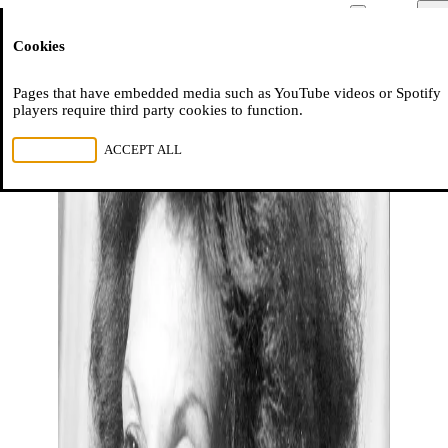
Moussem
Men
Cookies
NL
FR
EN
Pages that have embedded media such as YouTube videos or Spotify
players require third party cookies to function.
REJECT ALL
ACCEPT ALL