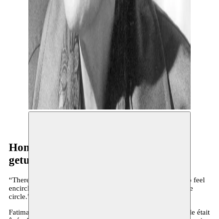
Fatima Mernissi
Hommage Fatima Mernissi
getuigenissen + concert
“There are two prerequisites to growing wings: the first is to feel
encircled and the second is to believe that you can break the
circle.” - Fatima Mernissi
Fatima Mernissi est morte le 30 novembre 2015 à Rabat. Elle était