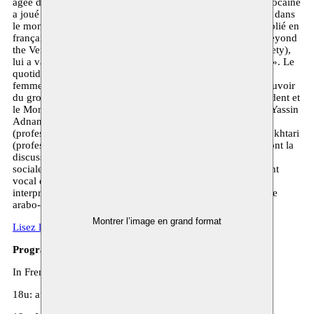
âgée de 75 ans. Cette éminente sociologue et écrivaine marocaine
a joué un rôle majeur pour le développement du féminisme dans
le monde musulman. Son livre Sexe, idéologie et islam, publié en
français en 1985 (publié en anglais en 1975, sous le titre Beyond
the Veil : Male – Female Dynamics in Modern Muslim Society),
lui a valu le surnom de « Simone de Beauvoir du Maghreb ». Le
quotidien britannique The Guardian l’a citée parmi les cent
femmes arabes les plus influentes. Son œuvre explore le pouvoir
du groupe, le genre et l’islam et jette des ponts entre l’Occident et
le Monde arabe. Au cours de la soirée de commémoration, Yassin
Adnan (poète, romancier et journaliste), Soumia Boutkhil
(professeur Université Mohamed V et auteur) et Najib Elmokhtari
(professeur à l’Université Internationale de Rabat) engageront la
discussion autour de leur relation avec la pensée et l’action
sociale de Fatima Mernissi. Pour clôturer, le plus grand talent
vocal du Maroc et l’Amsterdams Andalusisch Orkest
interpréteront un programme intense et poignant de musique
arabo-andalouse.
Montrer l’image en grand format
Lisez l’auteur Yassin Adnan au sujet de Fatima Mernissi
Programme
In French and dutch with simultaneous translation
18u: afterwork reception and networking