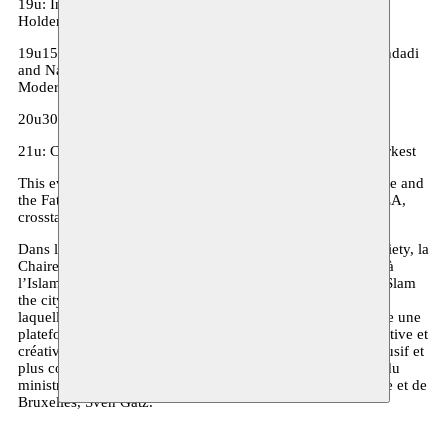
19u: Introduction by Iman Lechkar- Fatima Mernissi Chair
Holder VUB
19u15: Presentations and debate: Yassin Adnan, Samira Bendadi
and Najib Elmokhtari on the legacy of Fatima Mernissi
Moderator: Nadia Dala
20u30: break
21u: Concert Abeer El Abed & Amsterdams Andalusisch Orkest
This evening is organised by Moussem Nomadic Arts Centre and
the Fatmia Mernissi Chair (VUB) in collaboration with RHEA,
crosstalks (VUB), BOZAR and AWSA.
Dans le cadre du projet Slam the City, Academia Meets Society, la
Chaire Fatima Mernissi organise quatre activités ayant trait à
l’Islam et au genre dans un contexte local et transnational. Slam
the city fait référence au choc des dynamiques sociétales à
laquelle la métropole bruxelloise fait face. Le projet propose une
plateforme pour canaliser cette énergie de manière constructive et
créative en vue de créer un tissu urbain bruxellois plus inclusif et
plus cohérent. Slam the city bénéficie du soutien financier du
ministre flamand de la Culture, des Médias et de la Jeunesse et de
Bruxelles, Sven Gatz.