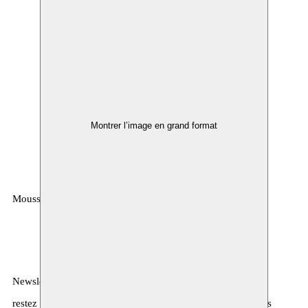
Montrer l’image en grand format
Moussem
MOUSSEM VZW
Rue des Mégissiers 6
1070 Anderlecht
Belgique
Newsletter
restez informé·es sur notre programme, l’agenda, et d’autres