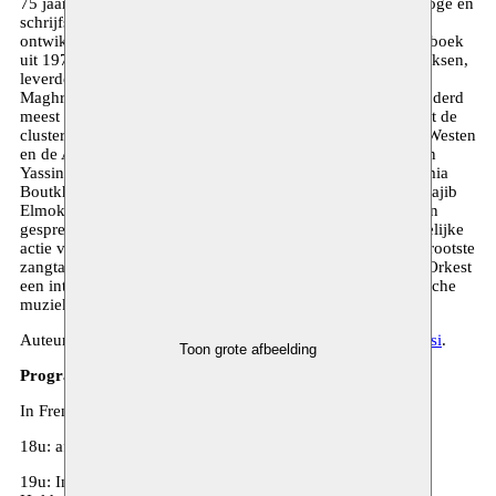
75 jaar geworden. Als vooraanstaande Marokkaanse sociologe en
schrijfster, was Fatima Mernissi van groot belang in de
ontwikkeling van het feminisme in de moslimwereld. Haar boek
uit 1975, Achter de sluier. De islam en de strijd tussen de seksen,
leverde haar de bijnaam ‘de Simone de Beauvoir van de
Maghreb’ op. The Guardian riep haar uit tot een van de honderd
meest invloedrijke Arabische vrouwen. Haar oeuvre verkent de
cluster macht, gender en islam en slaat bruggen tussen het Westen
en de Arabische wereld. Tijdens de herdenkingsavond, gaan
Yassin Adnan ( dichter, romanschrijver en journalist) , Soumia
Boutkhil (Professor Université Mohamed V en auteur) en Najib
Elmokhtari ( Professor Université Internationale de Rabat) in
gesprek over hun relatie met het denken en de maatschappelijke
actie van Fatima Mernissi. Afsluitend brengen Marokko’s grootste
zangtalent Abeer Al Abed en het Amsterdams Andalusisch Orkest
een intens en aangrijpend programma van Arabo-Andalusische
muziek.
Auteur Yassin Adnan schreef
deze tekst over Fatima Mernissi
.
Toon grote afbeelding
Programme
In French and dutch with simultaneous translation
18u: afterwork reception and networking
19u: Introduction by Iman Lechkar- Fatima Mernissi Chair