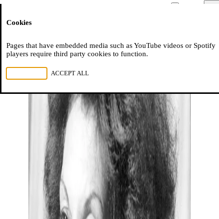
Moussem
Men
Cookies
NL
FR
EN
Pages that have embedded media such as YouTube videos or Spotify
players require third party cookies to function.
REJECT ALL
ACCEPT ALL