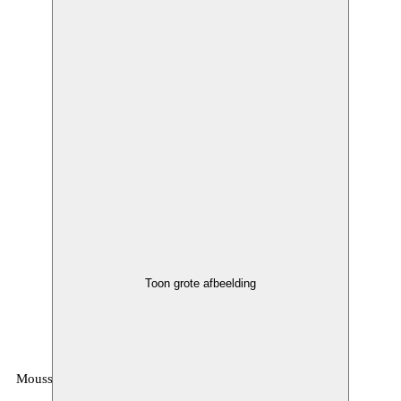
Toon grote afbeelding
Moussem
MOUSSEM VZW
Zeemtouwersstraat 6