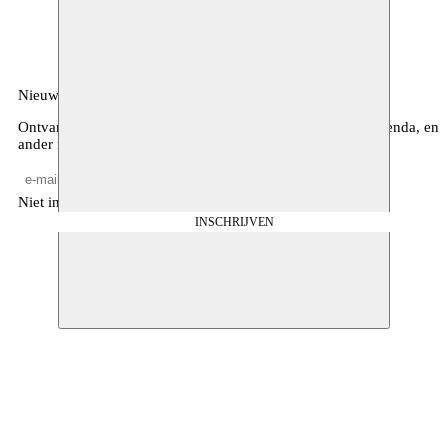
1070 Anderlecht
België
Nieuwsbrief
Ontvang maandelijkse updates over ons programma, de agenda, en
ander nieuws
Niet invullen
INSCHRIJVEN