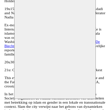
Holder VUB
19u15: Presentations and debate: Yassin Adnan, Samira Bendadi
and Najib Elmokhtari on the legacy of Fatima Mernissi Moderator
Nadia Dala
Ex-moussem medewerkster Nadia Dala is senior docente
International Reporting aan de Thomas More hogeschool. Ze is
islamologe van opleiding en studeerde in Tunis en Cairo. Dala
was ook gastdocente aan Georgetown University SCS in
Washington DC. Dit najaar lanceert ze haar tweede roman ‘
De
Biecht
’ bij uitgeverij WPG. Het verhaal gaat over een vrouwelijke
reporter met een dubbele raciale achtergrond, die
familiegeheimen ontdekt.
20u30: break
21u: Concert Abeer El Abed & Amsterdams Andalusisch Orkest
This evening is organised by Moussem Nomadic Arts Centre and
the Fatmia Mernissi Chair (VUB) in collaboration with RHEA,
crosstalks (VUB), BOZAR and AWSA.
In het kader van het project ‘Slam the City, Academia Meets
Society’ organiseert de Fatima Mernissi Leerstoel vier activiteiten
met betrekking op islam en gender in een lokale en transnationale
context. Slam the city verwijst naar het gebons van dynamieken