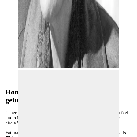
Fatima Mernissi
Hommage Fatima Mernissi
getuigenissen + concert
“There are two prerequisites to growing wings: the first is to feel
encircled and the second is to believe that you can break the
circle.” - Fatima Mernissi
Fatima Mernissi overleed op 30 november 2015 in Rabat. Ze is