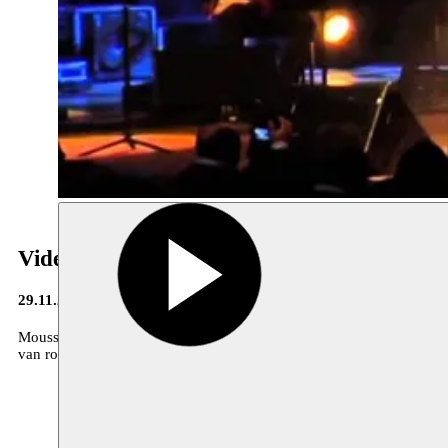
Video Moussem Sounds 2013
29.11.2013
Moussem Nomadisch Kunstencentrum en BOZAR hebben een stevige 
van rock, hiphop, jazz, electro, oriental en chanson, muziek boord