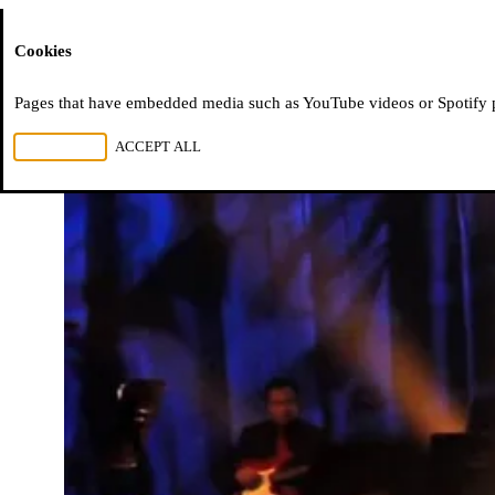
Moussem
Cookies
Pages that have embedded media such as YouTube videos or Spotify pla
REJECT ALL
ACCEPT ALL