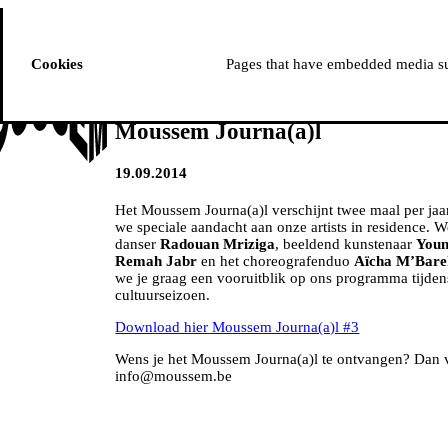
ussem
PROGRAMME
Cookies
Pages that have embedded media suc
Moussem Journa(a)l
19.09.2014
Het Moussem Journa(a)l verschijnt twee maal per jaa
we speciale aandacht aan onze artists in residence. 
danser
Radouan Mriziga
, beeldend kunstenaar
Youn
Remah Jabr
en het choreografenduo
Aïcha M’Bare
we je graag een vooruitblik op ons programma tijdens
cultuurseizoen.
Download hier Moussem Journa(a)l #3
Wens je het Moussem Journa(a)l te ontvangen? Dan vo
info@moussem.be