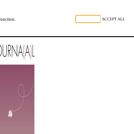
, LISTEN
REJECT ALL
ACCEPT ALL
function.
NL
FR
EN