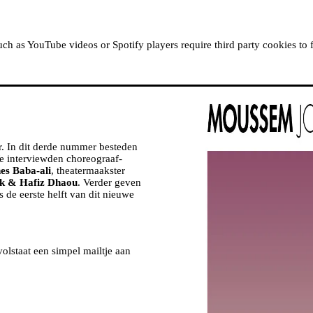
ABOUT MOUSSEM
RESIDENCIES
READ, WATCH
h as YouTube videos or Spotify players require third party cookies to 
r. In dit derde nummer besteden
We interviewden choreograaf-
es Baba-ali
, theatermaakster
k & Hafiz Dhaou
. Verder geven
 de eerste helft van dit nieuwe
lstaat een simpel mailtje aan