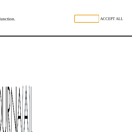
, LISTEN
REJECT ALL
ACCEPT ALL
function.
NL
FR
EN