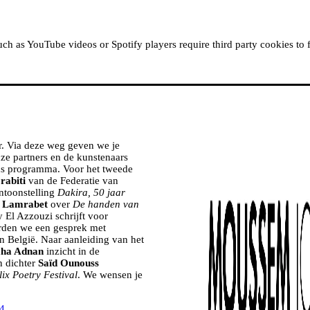
ABOUT MOUSSEM
RESIDENCIES
READ, WATCH
h as YouTube videos or Spotify players require third party cookies to 
r. Via deze weg geven we je
nze partners en de kunstenaars
ns programma. Voor het tweede
rabiti
van de Federatie van
ntoonstelling
Dakira, 50 jaar
 Lamrabet
over
De handen van
y El Azzouzi schrijft voor
den we een gesprek met
in België. Naar aanleiding van het
aha Adnan
inzicht in de
n dichter
Saïd Ounouss
lix Poetry Festival
. We wensen je
14