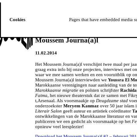
ussem
PROGRAMME
Cookies
Pages that have embedded media suc
Moussem Journa(a)l
11.02.2014
Het Moussem Journa(a)l verschijnt twee maal per jaa
graag extra info bij onze projecten, interviews met o
waar we mee samen werken en een vooruitblik op o
Moussem Journa(a)l interviewden we
Youssra El Mo
Marokkaanse verenigingen naar aanleiding van de te
Marokkaanse migratie
en polsten schrijfster
Rachida
Fatma
, het nieuwe theaterstuk dat ze samen met Fikr
t,Arsenaal. Als voorsmaakje op
Deugdzame stad
voer
onderzoekster
Meryem Kanmaz
over 50 jaar islam 
Literair Salon
geeft auteur en artistiek coördinator
T
ontwikkelingen van de Marokkaanse literatuur en va
publiceren we een gedicht als voorsmaakje op het
Fe
opnieuw veel leesplezier!
Download het Moussem Journa(a)l #2 – februari 20