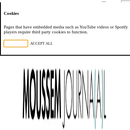
Moussem
Men
Cookies
NL
FR
EN
Pages that have embedded media such as YouTube videos or Spotify
players require third party cookies to function.
REJECT ALL
ACCEPT ALL