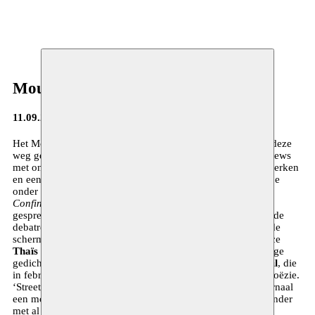
Moussem Journa(a)l
11.09.2013
Het Moussem Journa(a)l verschijnt twee maal per jaar. Via deze
weg geven we je graag extra info bij onze projecten, interviews
met onze partners en de kunstenaars waar we mee samen werken
en een vooruitblik op ons programma. In dit nummer vind je
onder meer een interview met
Duraid Abbas
over
Solitary
Confinement
, de nieuwe voorstelling van Strange Fruit, een
gesprek met Moussem directeur
Mohamed Ikoubaân
over de
debatreeks
Deugdzame stad
en werpen we een blik achter de
schermen van de muziektheatervoorstelling
Umm
met actrice
Thaïs Scholiers
. We trakteren je bovendien op twee prachtige
gedichten, één van
Saadi Youssef
en één van
Fatma Qandil
, die
in februari te gast zijn tijdens een avond boordevol liefdespoëzie.
‘Street artist’
Luca Kortekaas
maakte speciaal voor dit journaal
een mooie poster en binnenin vind je ook een handige kalender
met al onze activiteiten van de komende maanden. Veel