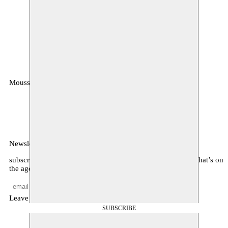
Moussem
MOUSSEM VZW
Zeemtouwersstraat 6
1070 Anderlecht
België
Newsletter
subscribe to receive monthly updates about our program, what’s on
the agenda, and other news
Leave empty
SUBSCRIBE