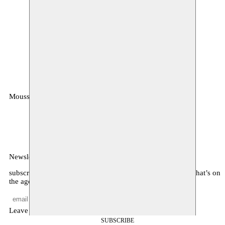
Moussem
MOUSSEM VZW
Zeemtouwersstraat 6
1070 Anderlecht
België
Newsletter
subscribe to receive monthly updates about our program, what’s on
the agenda, and other news
Leave empty
SUBSCRIBE