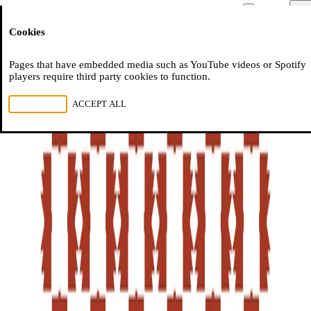
Moussem
Men
Cookies
NL
FR
EN
Pages that have embedded media such as YouTube videos or Spotify
players require third party cookies to function.
REJECT ALL
ACCEPT ALL