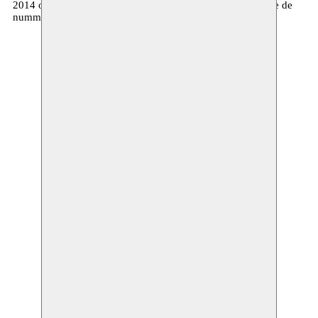
2014 organiseren we verschillende live concerten waarop je de
nummers van de top 50 opnieuw kan beleven.