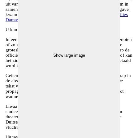
uit van een reeks internationale theaterteksten waar Moussem in
samenwerking met Bebuquin vorm aan geeft. Deze tekstuitgave
kwam tot stand naar aanleiding van het festival
Moussem Cities
Damascus
.
U kan
Geiten
bestellen bij Uitgeverij Bebuquin
In een klein Syrisch dorp krijgen families die vaders, echtgenoten
of zonen verloren in de eindeloze burgeroorlog een geit. Die
groteske compensatie leidt tot pijnlijke vragen. Moet het dorp de
officiële uitleg over het verloop van de oorlog aanvaarden, of kan
Show large image
het zich niet neerleggen bij de hoge persoonlijke prijs die betaald
wordt?
Geiten is een tekst over oorzaak en gevolg van martelaarschap in
de absurde, surreële en gruwelijke realiteit van de oorlog. De
tekst verkent de keuze van een samenleving om leugens en
propaganda voor waar aan te nemen, en het uitdeinend effect
wanneer een persoon de ‘waarheid’ in twijfel trekt.
Liwaa Yazji (1977) groeide op in Aleppo en Damascus. Ze
studeerde Engelese literatuur en theater. Ze schrijft poëzie en
theater, maakt documentaires en werkt aan een serie voor de
Duitse televisie. Veel van haar werk vertelt over het lot van
vluchtelingen in ballingschap.
Uitgave Moussem & Bebuquin