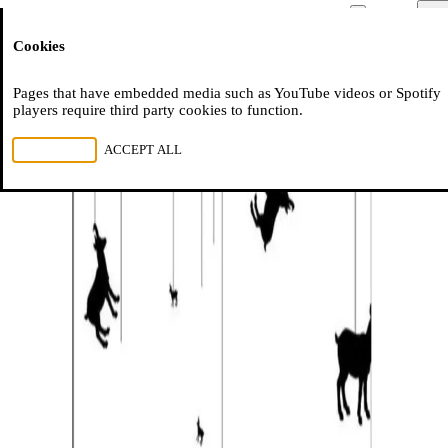
Moussem
Men
Cookies
NL
FR
EN
Pages that have embedded media such as YouTube videos or Spotify
players require third party cookies to function.
REJECT ALL
ACCEPT ALL