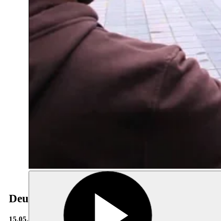
Deugdzame stad #5: Hoe representatief is 
15.05.2014