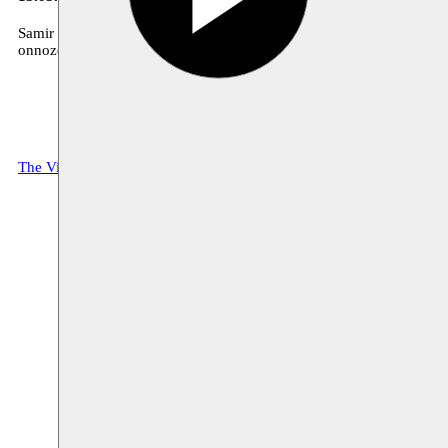
Samir ging de straat op in Antwerpen en vroeg aan de voorbijgangers 
onnozelaars”,… Vanwaar deze antipolitiek? Zijn de mensen onze dem
The Virtuous City