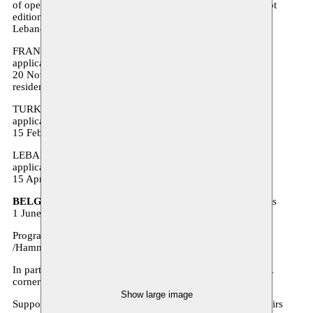
of openness, free expression and living together. For its pilot
edition, AMARRE takes place in four different countries:
Lebanon, Turkey, France and Belgium.
FRANCE 22 September - 22 October 2017: Open call for
applications
20 November 2017 - 2 February 2018: Open period for
residencies
TURKEY 15 December - 15 January 2018: Open call for
applications
15 February - 15 April: Open period for residencies
LEBANON 1 February - 1 March 2018: Open call for
applications
15 April - 30 May 2018: Open period for residencies
BELGIUM
1 April - 1 May 2018: Open call for applications
1 June - 15 July 2018: Open period for residencies
Programme designed and directed by Collectif Kahraba
/Hammana Artist House
In partnership with L’Atelier des Artistes en Exil (France), A
corner in the World (Turkey), Moussem (Belgium)
Show large image
Supported by the French Ministry of Europe & Foreign affairs