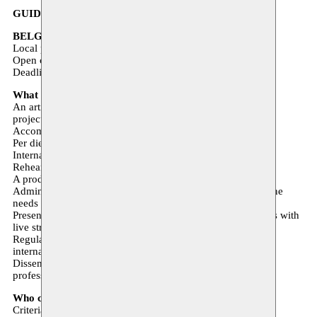
GUIDELINES
BELGIUM
Local partner: Moussem | www.moussem.be
Open call for application: 1 April 2018
Deadline for application: 1 May 2018
What does AMARRE offer?
An artistic residency of up to 15 days to develop a specific
project
Accommodation for the duration of the residency
Per diems for the duration of the residency
Internal transportation to/from the residency space
Rehearsal space and technical equipment
A production grant of up to 500€ per project
Administrative, managerial and artistic support tailored to the
needs of each project
Presentation of the result of the residency to local audiences with
live streaming in Lebanon, Turkey and France
Regular meetings between the selected artists and local and
international cultural professionals
Dissemination of the project through AMARRE partners’
professional networks
Who can apply?
Criteria relative to the applicant: