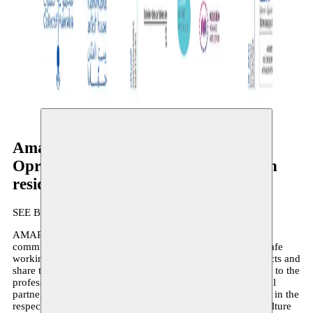
Amarre
Oproep tot kandidaatstelling voor een
residentie
SEE BELOW FOR INFORMATION IN ARABIC
AMARRE aims to connect artists in exile to their host
communities. It is a residency programme that provides a safe
working space for the selected artists to develop their projects and
share them with the local audience, as well as connect them to the
professional networks in their new environments. Each local
partner will host and accompany the selected artists in exile in the
respective countries with the perspective of supporting a culture