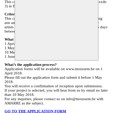
This call is open to artists 1) of Syrian origin 2) currently in exile
3) in Belgium or the Netherlands or Luxemburg.
Criteria relative to the artistic project
This call is open to projects 1) in the disciplines of performing
arts and visual arts 2) have not yet been premiered 3) led by
artists available to work on the project for a maximum of 15 days
between 1 June and 15 July 2018.
What is the time frame?
1 April 2018: Launch of open call
1 May 2018: Deadline for application
10 May 2018: Announcement of selected projects
1 June - 15 July 2018: Open period for residencies
What’s the application process?
Application forms will be available on www.moussem.be on 1
April 2018.
Please fill out the application form and submit it before 1 May
2018.
You will receive a confirmation of reception upon submission.
If your project is selected, you will hear from us by email no later
than 10 May 2018.
For any inquiries, please contact us on info@moussem.be with
AMARRE as the subject.
GO TO THE APPLICATION FORM