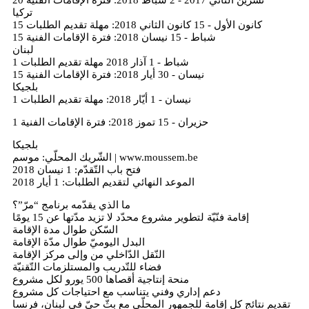
تركيا
15 كانون الأول - 15 كانون الثاني 2018: مهلة تقديم الطلبات
15 شباط - 15 نيسان 2018: فترة الإقامات الفنية
لبنان
1 شباط - 1 آذار 2018 مهلة تقديم الطلبات
15 نيسان - 30 أيار 2018: فترة الإقامات الفنية
بلجيكا
1 نيسان - 1 أيّار 2018: مهلة تقديم الطلبات
1 حزيران - 15 تموز 2018: فترة الإقامات الفنية
بلجيكا
الشّريك المحلّي: موسم | www.moussem.be
فتح باب التّقدّم: 1 نيسان 2018
الموعد النهائي لتقديم الطلبات: 1 أيار 2018
ما الذي يقدّمه برنامج “مرّ”؟
إقامة فنّيّة لتطوير مشروع محدّد لا تزيد مدّتها عن 15 يومًا
السّكن طوال مدة الإقامة
البدل اليوميّ طوال مدّة الإقامة
النّقل الدّاخلي من وإلى مركز الإقامة
فضاء للتّدريب والمستلزمات التّقنيّة
منحة إنتاجية أقصاها 500 يورو لكل مشروع
دعم إداري وفني يتناسب مع احتياجات كل مشروع
تقديم نتائج كل إقامة للجمهور المحلّي مع بثّ حيّ في لبنان، فرنسا