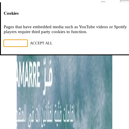
Moussem
Men
Cookies
NL
FR
EN
Pages that have embedded media such as YouTube videos or Spotify
players require third party cookies to function.
REJECT ALL
ACCEPT ALL