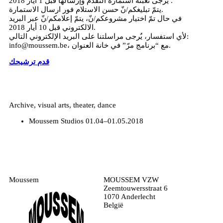
يُرجى تعبئة استمارة التقدّم وإرسالها قبل 1 أيار 2018 .
يتمّ تبليغكم/نّ حسن الاستلام فور ارسال الاستمارة.
في حال تمّ اختيار مشروعكم/نّ، يتمّ إعلامكم/نّ عبر البريد
الالكتروني قبل 10 أيار 2018.
لأي استفسار، يٌرجى مراسلتنا على البريد الإلكتروني التالي:
info@moussem.be، مع “برنامج مرّ” في خانة العنوان.
قدم ترشيحك
Archive, visual arts, theater, dance
Moussem Studios
01.04–01.05.2018
Moussem
MOUSSEM VZW
Zeemtouwersstraat 6
1070 Anderlecht
België