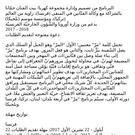
البرنامج من تصميم وإدارة مجموعة كهربا/ بيت الفنان حمّانا
بالشراكة مع وكالة الفنّانين في المنفى (فرنسا)، زاوية من العالم
(تركيا)، ومؤسسة موسم (بلجيكا)
بدعم من وزارة أوروبا والشّؤون الخارجيّة الفرنسيّة
2017 - 2018
دعوة مفتوحة لتقديم الطلبات
تحمل كلمة “مرّ” معنيين؛ الأول “المرّ” وهو الحبل أو السلك الذي
يصل السّفينة ببَرٍّ ثابت، والثاني هو فعل المرور. يهدف برنامج “مرّ”
إلى بناء صلة وصل بين فنّانين/ات في المهجر وبين المجتمعات
المضيفة لهم/نّ، في محاولة لتحويل مرورهم/نّ الجغرافي إلى تفاعل
فنّي وثقافي. هو برنامج إقامات فنّيّة يؤمّن مساحة عمل آمنة
للفنانين/ات المختارين/ات بهدف تطوير أعمالهم/ن ومشاركتها مع
الجمهور المحلّي، بالإضافة إلى تعريفهم/نّ إلى الشّبكات المهنية في
بيئاتهم/نّ الجديدة. كلّ شريك محلّي في البرنامج سيستقبل ويرافق
الفنّانين/ات المختارين/ات المتواجدين/ات في كلّ من البلدان
المضيفة، بهدف تعزيز ثقافة الانفتاح، حريّة التعبير والعيش معًا. في
دورته الأولى، سيتّم برنامج “مرّ” في أربعة بلدان: لبنان، تركيا، فرنسا
وبلجيكا.
تواريخ مهمّة
فرنسا
22 أيلول - 22 تشرين الأول 2017: مهلة تقديم الطلبات
20 تشرين الثاني 2017 - 2 شباط 2018: فترة الإقامات الفنية