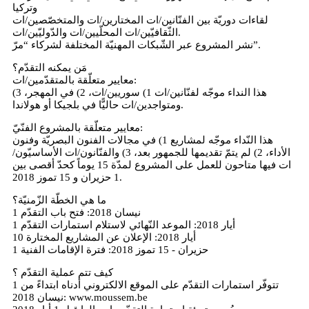
وتركيا
لقاءات دوريّة بين الفنّانين/ات المختارين/ات والمتخصّصين/ات
الثّقافيّين/ات المحلّيين/ات والدّوليّين/ات.
نشر المشروع عبر الشّبكات المهنيّة المختلفة لشركاء “مرّ”.
مَن يمكنه التقدّم؟
معايير متعلّقة بالمتقدّمين/ات:
هذا النداء موجّه لفنّانين/ات 1) سوريين/ات، 2) في المهجر، 3)
ومتواجدين/ات حاليًّا في بلجيكا أو هولاندا.
معايير متعلّقة بالمشروع الفنّيّ:
هذا النّداء موجّه لمشاريع 1) في مجالات الفنون البصريّة وفنون
الأداء، 2) لم يتمّ تقديمها للجمهور بعد، 3) والفنّانون/ات الأساسيّون/
ات فيها متاحون للعمل على المشروع لمدّة 15 يوماً كحدّ أقصى بين
1 حزيران و 15 تموز 2018.
ما هي الخطّة الزّمنيّة؟
1 نيسان 2018: فتح باب التقدّم
1 أيار 2018: الموعد النّهائي لاستلام استمارات التقدّم
10 أيار 2018: الإعلان عن المشاريع المختارة
1 حزيران - 15 تموز 2018: فترة الإقامات الفنية
كيف تتم عملية التقدّم ؟
تتوفّر استمارات التقدّم على الموقع الالكتروني أدناه ابتداءً من 1
نيسان 2018: www.moussem.be