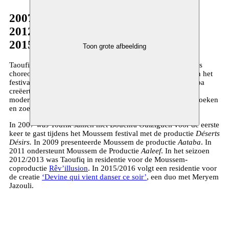
2007–2009
2012–2013
2015–2016
Toon grote afbeelding
Taoufiq Izeddiou pendelt tussen Marokko en Frankrijk, en is
choreograaf, docent en artistiek directeur van Cie Anania en het
festival “On Marche” in Marrakech. Tussen Afrika en Europa
creëert hij een oeuvre dat de spanningen tussen traditie en
moderniteit, tussen het individu en de gemeenschap onderzoeken
en zoekt hij naar een nieuwe interpretatie van dans.
In 2007 was Toufik samen met Bouchra Ouiziguen voor de eerste
keer te gast tijdens het Moussem festival met de productie
Déserts
Désirs.
In 2009 presenteerde Moussem de productie
Aataba
. In
2011 ondersteunt Moussem de Productie
Aaleef
. In het seizoen
2012/2013 was Taoufiq in residentie voor de Moussem-
coproductie
Rêv’illusion
. In 2015/2016 volgt een residentie voor
de creatie
‘Devine qui vient danser ce soir’
, een duo met Meryem
Jazouli.