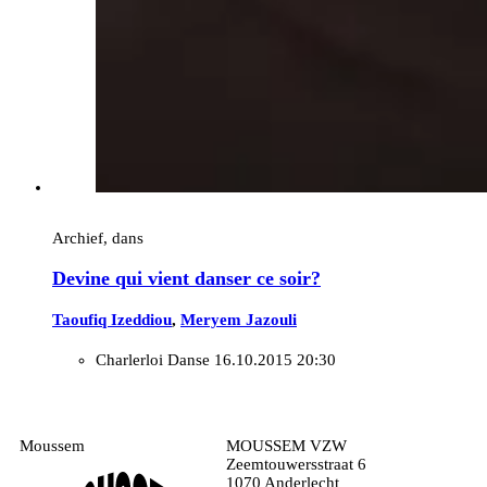
Archief, dans
Devine qui vient danser ce soir?
Taoufiq Izeddiou
,
Meryem Jazouli
Charlerloi Danse
16.10.2015 20:30
Moussem
MOUSSEM VZW
Zeemtouwersstraat 6
1070 Anderlecht