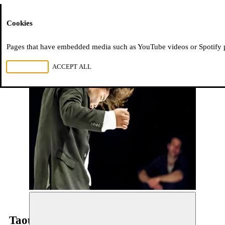
Moussem
Cookies
Pages that have embedded media such as YouTube videos or Spotify pla
REJECT ALL
ACCEPT ALL
Taoufiq Izeddiou