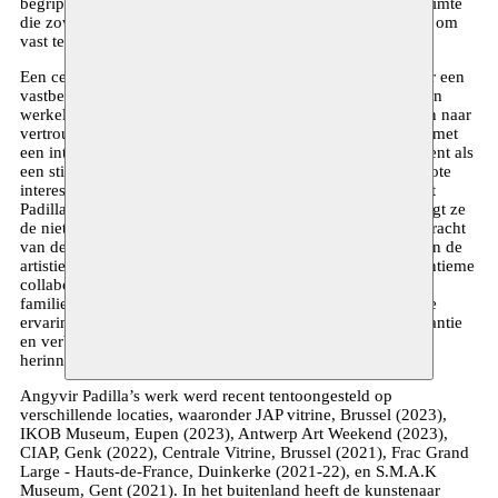
begrip “thuis” keert steeds terug in haar installaties—een ruimte
die zowel vertrouwd als geheimzinnig aandoet, onmogelijk om
vast te leggen in een enkel beeld of in een enkele zin.
Een centraal gegeven in Padilla’s werk wordt gevormd door een
vastberaden verlangen om een verblijfplaats te vinden in een
werkelijkheid die mogelijks niet meer bestaat. Dit verlangen naar
vertrouwdheid—of misschien huiselijkheid—is doordrenkt met
een intrinsiek onvermogen om deze staat te bereiken, en dient als
een stimulans voor experiment. Vertrekkende vanuit een grote
interesse in de fysieke manifestaties van het verleden, werkt
Padilla met de ruwe kwaliteiten van materialen. Daarbij daagt ze
de niet-lineaire eigenschappen van tijd of zelfs de zwaartekracht
van de aarde uit. De fysieke afstand en de eenzame aard van de
artistieke reis worden gecompenseerd door vreedzame en intieme
collaboraties, vaak voortvloeiend uit vriendschappen en
familiebanden. Het resultaat is een immersieve, lichamelijke
ervaring die de kijker achterlaat met een gevoel van dissonantie
en verbijstering tussen wat gezien, aangeraakt, gehoord en
herinnerd wordt.
Angyvir Padilla’s werk werd recent tentoongesteld op
verschillende locaties, waaronder JAP vitrine, Brussel (2023),
IKOB Museum, Eupen (2023), Antwerp Art Weekend (2023),
CIAP, Genk (2022), Centrale Vitrine, Brussel (2021), Frac Grand
Large - Hauts-de-France, Duinkerke (2021-22), en S.M.A.K
Museum, Gent (2021). In het buitenland heeft de kunstenaar