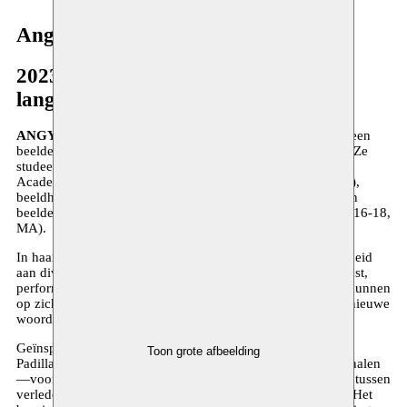
Angyvir Padilla
2023–heden
langdurig traject
ANGYVIR PADILLA
(geb. 1987, Caracas, Venezuela) is een
beeldend en performancekunstenaar, gebaseerd in Brussel. Ze
studeerde kunst in de openbare ruimte aan de Koninklijke
Academie voor Schone Kunsten van Brussel (2011-13, BA),
beeldhouwkunst aan ENSAV La Cambre (2012-15, MA), en
beeldende kunsten aan LUCA School of Arts in Brussel (2016-18,
MA).
In haar artistieke praktijk omarmt Angyvir Padilla een veelheid
aan diverse disciplines en media, waaronder beeldhouwkunst,
performance, fotografie, video en geluid. Deze expressies kunnen
op zich staan, maar ook vrijelijk samensmelten om zo een nieuwe
woordenschat bloot te leggen.
Geïnspireerd door de ervaring van ontheemding fungeren
Toon grote afbeelding
Padilla’s werken als meer dan loutere objecten; het zijn verhalen
—voortdurend in beweging—die de grenzen overschrijden tussen
verleden en heden, ingebeeld en echt, vluchtig en tastbaar. Het