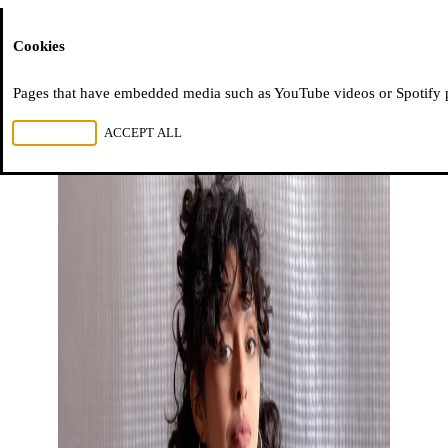
Moussem
Cookies
Pages that have embedded media such as YouTube videos or Spotify pla
REJECT ALL
ACCEPT ALL