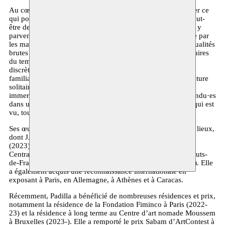
Au cœur de son œuvre se trouve un désir persistant d’habiter ce
qui pourrait ne plus exister. Cette envie de familiarité, ou peut-
être de domesticité, imprégnée d’une incapacité inhérente à y
parvenir, sert d’impulsion vers l’expérimentation. Intéressée par
les manifestations physiques du passé, Padilla explore les qualités
brutes des matériaux, tout en défiant les propriétés non linéaires
du temps, voire la gravité de la Terre ; des collaborations,
discrètes et intimes, souvent fondées sur l’amitié et les liens
familiaux, viennent compenser la distance physique et la nature
solitaire du parcours artistique. Il en résulte une expérience
immersive et corporelle qui laisse les spectateur·rices suspendu·es
dans une sensation de dissonance et de perplexité entre ce qui est
vu, touché, entendu et remémoré.
Ses œuvres ont été récemment exposées dans de nombreux lieux,
dont JAP vitrine, Bruxelles (2023), IKOB Museum, Eupen
(2023), Antwerp Art Weekend (2023), CIAP, Genk (2022),
Centrale I Vitrine, Bruxelles (2021), Frac Grand Large – Hauts-
de-France, Dunkerque (2021-2022), S.M.A.K, Gand (2021). Elle
a également acquis une reconnaissance internationale en
exposant à Paris, en Allemagne, à Athènes et à Caracas.
Récemment, Padilla a bénéficié de nombreuses résidences et prix,
notamment la résidence de la Fondation Fiminco à Paris (2022-
23) et la résidence à long terme au Centre d’art nomade Moussem
à Bruxelles (2023-). Elle a remporté le prix Sabam d’ArtContest à