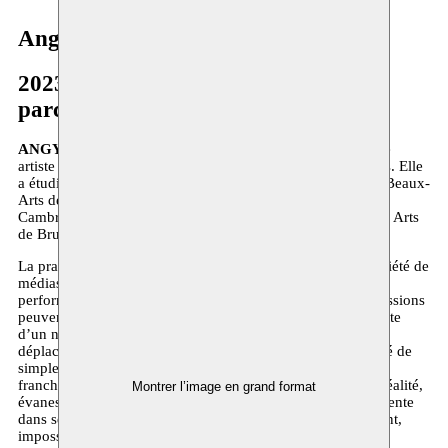
Angyvir Padilla
2023–présent
parcours à long terme
ANGYVIR PADILLA
(°1987, Caracas, Venezuela) est une
artiste visuelle et performeuse qui vit et travaille à Bruxelles. Elle
a étudié Art dans l’espace public à l’Académie Royale des Beaux-
Arts de Bruxelles (2011-13, BA), Sculpture à l’ENSAV La
Cambre (2012-15, MA), et Beaux-arts à la LUCA School of Arts
de Bruxelles (2016-18, MA).
La pratique artistique d’Angyvir Padilla s’étend sur une variété de
médias et de disciplines, parmi lesquelles la sculpture, la
performance, la photographie, la vidéo et le son. Ces expressions
peuvent être autonomes ou bien fusionner librement en quête
d’un nouveau vocabulaire. Inspirées par l’expérience du
déplacement, les œuvres de Padilla transcendent leur qualité de
simples objets; il s’agit de récits en mouvement constant
franchissant les frontières entre passé et présent, fiction et réalité,
Montrer l’image en grand format
évanescence et tangibilité. La notion de « foyer » est récurrente
dans ses installations: un espace à la fois familier et troublant,
impossible à saisir en une seule image ou une seule phrase.