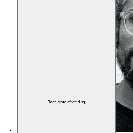
Toon grote afbeelding