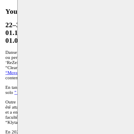
Youness Khoukhou
22–31.12.2023
01.12.2020–04.12.2001
01.01.2016–28.02.2018
Danseur, performeur et chorégraphe, Youness Khoukhou a étudié à P.
ou performeur aux performances ‘Primitive’ et ‘Evol’ de Claire Croizé
‘ReZeitung’ d’Anne Teresa De Keersmaeker. Il a collaboré et dansé 
“Clearing” de Louise Vanneste, “Elephant” de Bouchra Ouizgen et a é
“Move (on)”
de STAN, Kloppend Hert et Moussem. Il danse égalemen
contemporain Radouan Mriziga.
En tant que chorégraphe, il crée sa première performance
” Becomin
solo
” Noon “
.
Outre sa pratique en tant qu’artiste, il est également actif en tant qu’
été attaché à la KASK School of Arts de Gand, à l’ISAC (Institut Sup
et a encadré des projets au Maroc à Arabesque à Meknès et à l’Espac
faculté de P.A.R.T.S. et a travaillé comme consultant chorégraphique
“Klytaimnḗstra in Elefsina”.
En 2023, il développe la performance
Naked Journey
autour de la qu