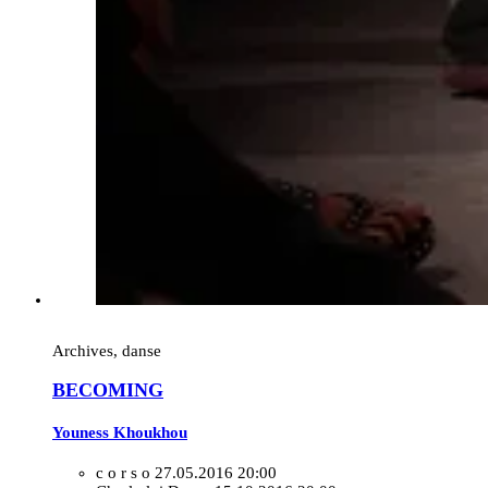
Archives, danse
BECOMING
Youness Khoukhou
c o r s o
27.05.2016 20:00