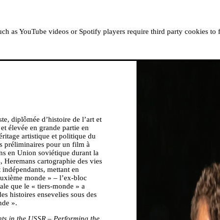
À PROPOS
RÉSIDENCES
LISEZ, ÉCOUTEZ, RE
h as YouTube videos or Spotify players require third party cookies to 
ste, diplômée d’histoire de l’art et
et élevée en grande partie en
itage artistique et politique du
s préliminaires pour un film à
ains en Union soviétique durant la
es, Heremans cartographie des vies
t indépendants, mettant en
euxième monde » – l’ex-bloc
ale que le « tiers-monde » a
des histoires ensevelies sous des
nde ».
ents in the USSR – Performing the