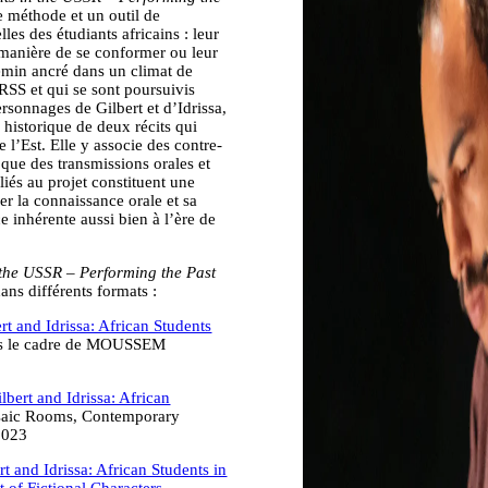
e méthode et un outil de
es des étudiants africains : leur
 manière de se conformer ou leur
emin ancré dans un climat de
RSS et qui se sont poursuivis
ersonnages de Gilbert et d’Idrissa,
el historique de deux récits qui
e l’Est. Elle y associe des contre-
s que des transmissions orales et
liés au projet constituent une
r la connaissance orale et sa
e inhérente aussi bien à l’ère de
n the USSR – Performing the Past
ns différents formats :
rt and Idrissa: African Students
ans le cadre de MOUSSEM
lbert and Idrissa: African
saic Rooms, Contemporary
2023
rt and Idrissa: African Students in
 of Fictional Characters
,