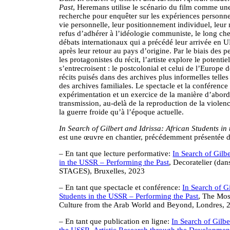
Past
, Heremans utilise le scénario du film comme un
recherche pour enquêter sur les expériences personnell
vie personnelle, leur positionnement individuel, leur
refus d’adhérer à l’idéologie communiste, le long ch
débats internationaux qui a précédé leur arrivée en U
après leur retour au pays d’origine. Par le biais des p
les protagonistes du récit, l’artiste explore le potenti
s’entrecroisent : le postcolonial et celui de l’Europe d
récits puisés dans des archives plus informelles telle
des archives familiales. Le spectacle et la conférence 
expérimentation et un exercice de la manière d’aborde
transmission, au-delà de la reproduction de la violenc
la guerre froide qu’à l’époque actuelle.
In Search of Gilbert and Idrissa: African Students i
est une œuvre en chantier, précédemment présentée da
– En tant que lecture performative:
In Search of Gilbe
in the USSR – Performing the Past
, Decoratelier (d
STAGES), Bruxelles, 2023
– En tant que spectacle et conférence:
In Search of Gi
Students in the USSR – Performing the Past
, The Mo
Culture from the Arab World and Beyond, Londres, 
– En tant que publication en ligne:
In Search of Gilbe
the USSR. Artistic Research through the Development