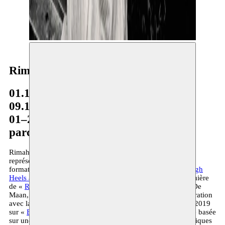
Rimah Jabr
01.10.2014–12.06.2015
09.10.2017–06.01.2018
01–28.03.2020
parcours à long terme
Rimah Jabr a étudié au RITS à Bruxelles. Après des
représentations remarquées réalisées dans le cadre de sa
formation, elle a écrit et dirigé la production Moussem
« High
Heels and Stuffed Zucchini »
. 2017 a été l’année de la première
de «
Raya
», une coproduction de Moussem, Het Paleis et De
Maan, basée sur son premier texte jeune public. En collaboration
avec la plasticienne Dareen Abbas, elle travaille à partir de 2019
sur «
Broken Shapes
», un spectacle documentaire et fictive basée
sur une enquête sur l’expérience de différents espaces physiques