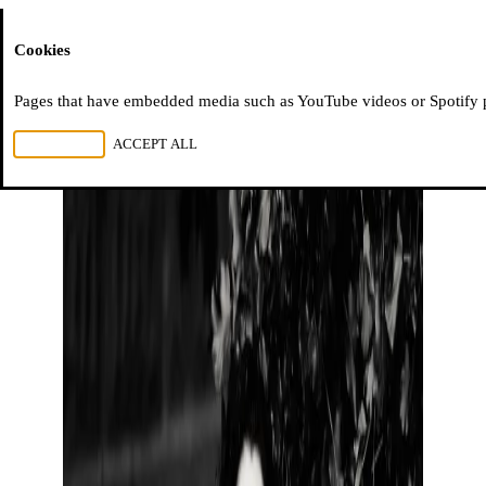
Moussem
Cookies
Pages that have embedded media such as YouTube videos or Spotify pla
REJECT ALL
ACCEPT ALL