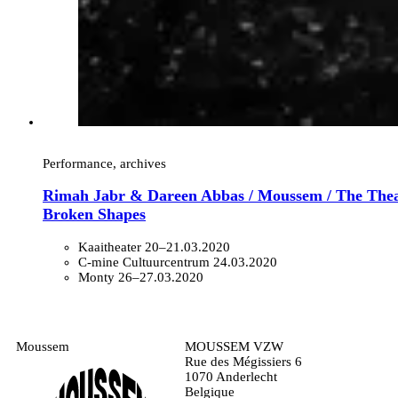
Performance, archives
Rimah Jabr & Dareen Abbas / Moussem / The Thea
Broken Shapes
Kaaitheater
20–21.03.2020
C-mine Cultuurcentrum
24.03.2020
Monty
26–27.03.2020
Moussem
MOUSSEM VZW
Rue des Mégissiers 6
1070 Anderlecht
Belgique