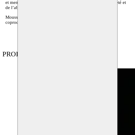
et mentaux. Son travail se caractérise par une étrange légèreté et
de l’absurdité, l’humour lui servant d’arme.
Moussem soutient le trajectoire de Rimah Jabr par des
coproductions et des résidences.
PRODUCTIONS