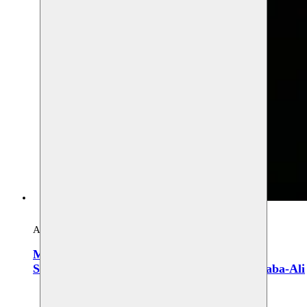
Archives, art visuel, théâtre
MOUSSEM IN HET BOS
Sawsan Bou Khaled, Remah Jabr, Younes Baba-Ali
04.10.2014 20:00