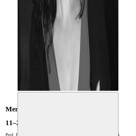
Mena B. Lafkioui
11–27.03.2023
Prof. Dr.
Mena B. Lafkioui
est à la fois professeur titulaire à