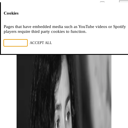
Moussem
Men
Cookies
NL
FR
EN
Pages that have embedded media such as YouTube videos or Spotify
players require third party cookies to function.
REJECT ALL
ACCEPT ALL