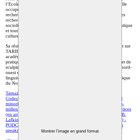
l’Ecole des hautes études en sciences sociales de Paris, où elle
occupe la chaire de linguistique amazighe, et directeur de
recherche au Centre national de la recherche scientifique. Ses
recherches et projets portent sur la linguistique, la
sociolinguistique, la géolinguistique, l’anthropologie linguistique
et tout ce qui concerne l’Afrique du Nord et les langues et
cultures amazighes.
Sa résidence à Moussem s’inscrit dans le cadre de son projet sur
TARIFIT ARTISTRY dans lequel, en plus de ses recherches
académiques, Lafkioui souhaite approfondir davantage sa
pratique artistique précoce sous forme de poésie, de dessin et de
sculpture. Tarifit désigne la langue tamazight du Rif (nord, nord-
ouest et nord-est du Maroc) ; tamazight étant une famille
linguistique d’une quarantaine de langues pratiquées en Afrique
du Nord et sa diaspora.
Tamazight. Taal, macht en identiteit (en néerlandais) - PDF
Codeswitching and artistic performance among multilingual
minorities in Flanders (en anglais) - PDF
Tamazight. A multi-
millennial journey of a language family and its cultural practices
(en anglais) - VIDEO
Twiza Podcast XXIII, Prof. Dr. Mena B.
Lafkioui speaks about the language ’Tamazight’ (en anglais) -
PODCAST
Twiza Podcast XXIV, Prof. Dr. Mena B. Lafkioui
speaks about the language ‘Tarifit’ (en anglais) - PODCAST
Montrer l’image en grand format