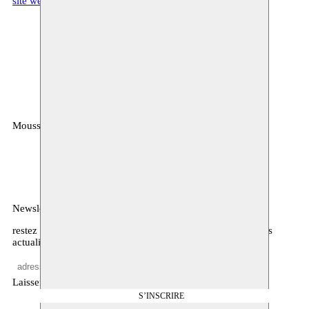
site web Mena B. Lafkioui
Moussem
MOUSSEM VZW
Rue des Mégissiers 6
1070 Anderlecht
Belgique
Newsletter
restez informé·es sur notre programme, l’agenda, et d’autres
actualités
Laisser vide
S’INSCRIRE