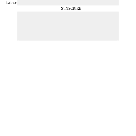
Laisser vide
S’INSCRIRE