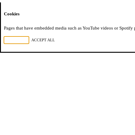
Moussem
Cookies
Pages that have embedded media such as YouTube videos or Spotify pla
REJECT ALL
ACCEPT ALL