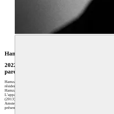
Credits test
Hamza Halloubi
2022–présent
parcours à long terme
Hamza Halloubi vit et travaille actuellement à Bruxelles, Tanger et 
résidence du HISK, Institut supérieur des Beaux-Arts à Gand. De 20
Hamza Halloubi est un artiste pluridisciplinaire qui se concentre sur
L’appartement 22, Rabat, (2019) ; Museo Hermann Nitsch, Naples (20
(2013). Son travail a fait partie d’expositions collectives à e.a. S
Amsterdam (2016) ; La 5e Biennale de Thessalonique, Thessaloniqu
présentes dans des collections privées et publiques internationales.