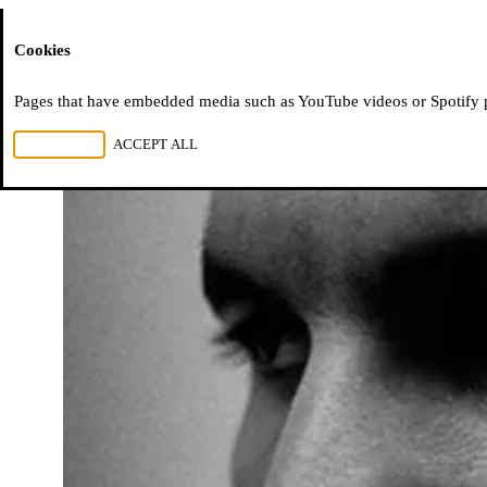
Moussem
Cookies
Pages that have embedded media such as YouTube videos or Spotify pla
REJECT ALL
ACCEPT ALL