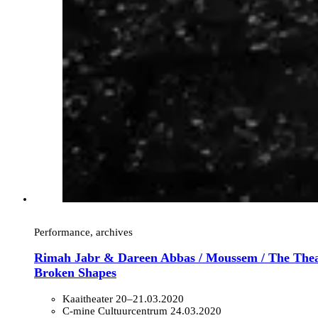
Performance, archives
Rimah Jabr & Dareen Abbas / Moussem / The Thea
Broken Shapes
Kaaitheater
20–21.03.2020
C-mine Cultuurcentrum
24.03.2020