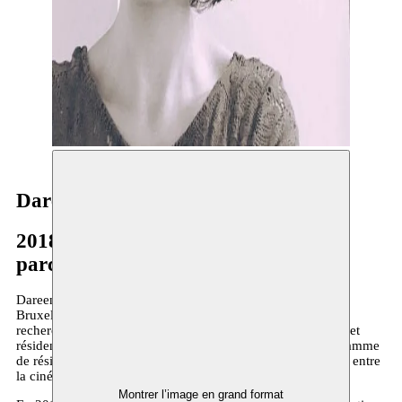
Dareen Abbas
2018–2019
parcours à long terme
Dareen Abbas est une artiste visuelle qui vit et travaille à
Bruxelles. Après avoir obtenu son diplôme de l’ ERG en
recherche graphique, elle a participé à diverses expositions et
résidences, telles que la Biennale de Taipe 2016 et le programme
de résidence WIELS 2017. Son travail se situe à la frontière entre
la cinématographie et la sculpture.
Montrer l’image en grand format