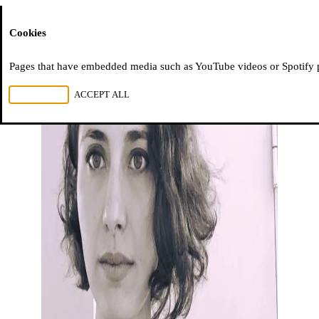
Moussem
Cookies
Pages that have embedded media such as YouTube videos or Spotify pla
REJECT ALL
ACCEPT ALL