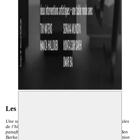
Les Meurtres Coloniaux
Une soirée consacrée à deux figures anticolonialistes centrales
de l’histoire mondiale, tous deux éminents défenseurs du
panafricanisme : Patrice Lumumba (1925-1961) et Mehdi Ben
Barka (1920-1965). Tous deux ont été victimes d’une opération