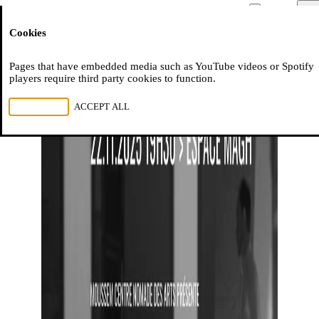
Moussem
Men
Cookies
NL
FR
EN
Pages that have embedded media such as YouTube videos or Spotify
players require third party cookies to function.
REJECT ALL
ACCEPT ALL