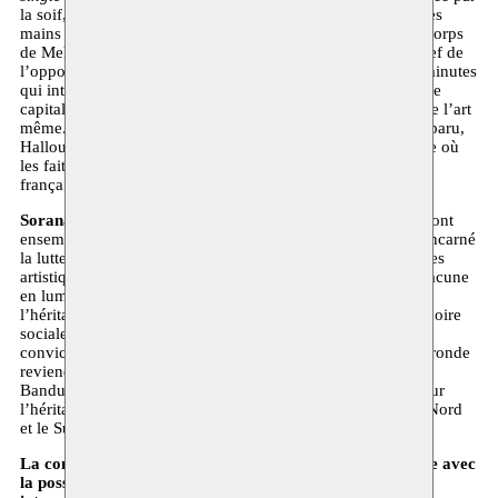
la soif, mais elle n’accepterait pas une seule goutte d’eau des
mains d’étrangers), l’artiste
Hamza Halloubi
considère le corps
de Mehdi Ben Barka, intellectuel anticolonial et influent chef de
l’opposition marocaine: une installation 3D animée de 10 minutes
qui interroge ses spectateur·ices de manière pénétrante sur le
capital, le pouvoir colonial et les conditions de possibilité de l’art
même. Avec la présence spectrale de ce révolutionnaire disparu,
Halloubi anime une forme alternative d’écriture de l’histoire où
les faits et la fiction s’entremêlent. Le film est sous-titré en
français.
Sorana Munsya, Montassir Sakhi
et Omar Ba
se pencheront
ensemble sur la manière dont Lumumba et Ben Barka ont incarné
la lutte transcontinentale contre la colonisation. Les stratégies
artistiques très différentes de Natens et Halloubi mettent chacune
en lumière les différences et les similitudes profondes entre
l’héritage politique de Lumumba et Ben Barka dans la mémoire
sociale, mais aussi spécifiquement militante. Partant de la
conviction panafricaine des deux révolutionnaires, la table ronde
reviendra sur l’importance historique de la conférence de
Bandung (1955) et de la Tricontinentale (1966), ainsi que sur
l’héritage toujours présent de la division coloniale entre le Nord
et le Sud.
La conversation se déroulera en français, et sera clôturée avec
la possibilité de poser des questions aux artistes et aux