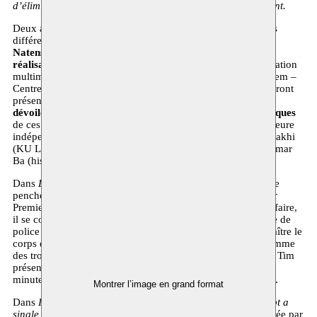
d’élimination impliquant plusieurs services de renseignement.
Deux artistes on mis en lumière leur disparition brutale sous
différents angles :
le metteur en scène et performeur Tim
Natens
a opté pour un monologue théâtral et
le
réalisateur/artiste visuel Hamza Halloubi
pour une installation
multimédia en 3D. Lors de cette soirée, produite par Moussem –
Centre d’arts nomades, ces deux interventions artistiques seront
présentées et
mises en dialogue avec une table ronde qui
dévoilera le contexte historique et les répercussions politiques
de ces deux meurtres coloniaux. À cette fin, curatrice et auteure
indépendante Sorana Munsya et anthropologue Montassir Sakhi
(KU Leuven, UM6P) s’entretiendront avec le modérateur Omar
Ba (historien).
Dans
La dent dure
, le réalisateur et interprète
Tim Natens
se
penche sur l’exécution de Patrice Lumumba, le tout premier
Premier ministre démocratiquement élu du Congo. Pour ce faire,
il se concentre sur la figure de Gérard Soete, le commissaire de
police belge qui, en 1961, avait reçu l’ordre de faire disparaître le
corps de Lumumba et qui a conservé quelques incisives comme
des trophées morbides. Originellement écrit en néerlandais, Tim
présente ici pour la première fois une mise en scène de 30
minutes en version française (traduction Isabelle Grynberg).
Montrer l’image en grand format
Dans
Its throat is parched with thirst, but it would not accept a
single drop of water from alien hands
(Sa gorge est desséchée par