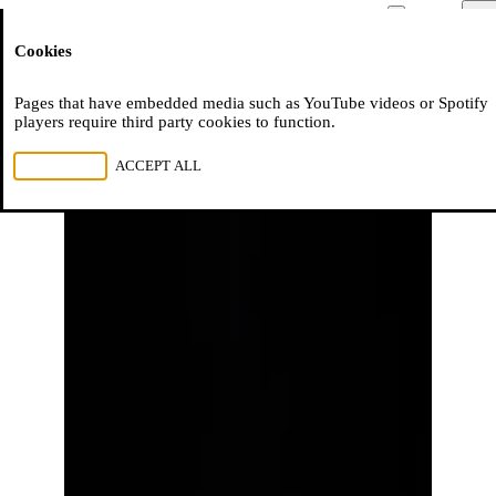
Moussem
Men
Cookies
NL
FR
EN
Pages that have embedded media such as YouTube videos or Spotify
players require third party cookies to function.
REJECT ALL
ACCEPT ALL