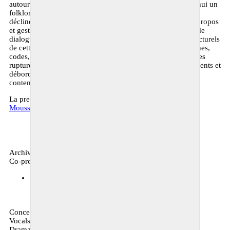
autour d’une danse ancestrale du Sahara devenue aujourd’hui un
folklore dansé et chanté: la Guedra. Autour de ce projet, se
décline un langage corporel et vocal qui revisite contexte, propos
et gestuelle de la Guedra, pour inventer un nouveau cadre de
dialogue entre le corps et la voix. A partir des éléments structurels
de cette danse chargée d’histoires et de sens - attitudes, signes,
codes, lumière, temporalité - Folkah! en explore les possibles
ruptures et déconstructions pour développer des prolongements et
débordements, propres à une pratique chorégraphique
contemporaine.
La première de Folkah! a eu lieu en 2018 dans le cadre de
Moussem Cities Casablanca
Archives, danse
Co-production
Hellerau Dresden (DE)
04–05.05.2018 21:00
Concept and performed by: Meryem Jazouli
Vocals and performed by: Malika Zarra
Dramaturgist: Youness Anzane