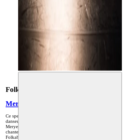
Folkah!
Meryem Jazouli
Ce spectacle est un partenariat unique entre la chorégraphe,
danseuse et inspiratrice de l’atelier de danse Espace Darja,
Meryem Jazouli et la célèbre compositrice, productrice et
chanteuse de jazz Malika Zarra.
Folkah! est né du désir de réunir deux interprètes féminines