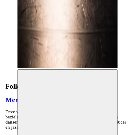
Folkah!
Meryem Jazouli
Deze voorstelling is een unieke samenwerking tussen de
bezielster van danswerkplaats Espace Darja, choreografe en
danseres Meryem Jazouli en de befaamde componiste, producer
en jazz zangeres Malika Zarra.