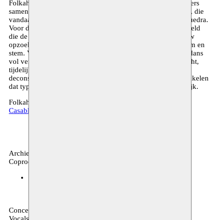
Folkah! ontstond uit de wens om twee vrouwelijke performers
samen te brengen rond een eeuwenoude dans uit de Sahara, die
vandaag gedanste en gezongen folklore is geworden: de Guedra.
Voor dit project werd een taal van lichaam en stem ontwikkeld
die de context, woorden en gebaren van de Guedra opnieuw
opzoekt om zo een nieuwe dialoog te creëren tussen lichaam en
stem. Vertrekkende van de structurele elementen van deze dans
vol verhalen en betekenissen — attitudes, tekens, codes, licht,
tijdelijkheid — onderzoekt Folkah! mogelijke breuken en
deconstructies om het soort extensies en excessen te ontwikkelen
dat typisch is voor een hedendaagse choreografische praktijk.
Folkah! ging in première in 2018 tijdens
Moussem Cities
Casablanca
Archief, dans
Coproductie
Hellerau Dresden (DE)
04–05.05.2018 21:00
Concept and performed by: Meryem Jazouli
Vocals and performed by: Malika Zarra