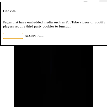
Moussem
Men
Cookies
NL
FR
EN
Pages that have embedded media such as YouTube videos or Spotify
players require third party cookies to function.
REJECT ALL
ACCEPT ALL