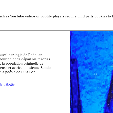
À PROPOS
RÉSIDENCES
LISEZ, ÉCOUTEZ, RE
h as YouTube videos or Spotify players require third party cookies to 
ouvelle trilogie de Radouan
pour point de départ les théories
 la population originelle de
euse et actrice tunisienne Sondos
 la poésie de Lilia Ben
e trilogie