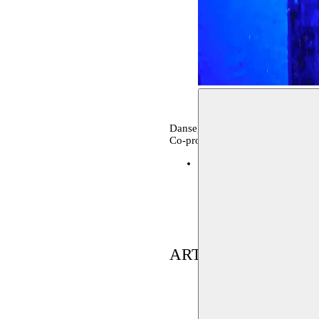
Danse, performance, archives
Co-production
Dream City - Tunis
08–13.
ARTISTE(S) EN RÉ