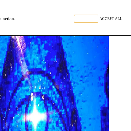
GARDEZ
REJECT ALL
ACCEPT ALL
function.
NL
FR
EN