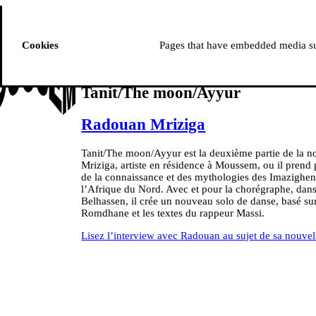
ussem
PROGRAMME
Cookies
Pages that have embedded media suc
Tanit/The moon/Ayyur
Radouan Mriziga
Tanit/The moon/Ayyur est la deuxième partie de la n
Mriziga, artiste en résidence à Moussem, ou il prend 
de la connaissance et des mythologies des Imazighen,
l’Afrique du Nord. Avec et pour la chorégraphe, dans
Belhassen, il crée un nouveau solo de danse, basé sur
Romdhane et les textes du rappeur Massi.
Lisez l’interview avec Radouan au sujet de sa nouvell