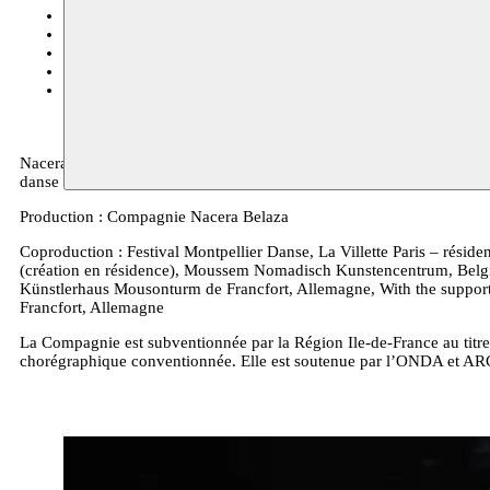
Atelier de Paris
10.06.2017 20:00
Beiroet
21.04.2017 20:00
Avant-Scène
25.03.2017 20:00
BOZAR
17.12.2016 20:30
billets
verschillende locaties
23.06.2016 20:00
Nacera Belaza chorégraphie, conception son, éclairages, danse – Au
danse - Dalila Belaza danse – Christophe Renaud son - Gwendal Mal
Production : Compagnie Nacera Belaza
Coproduction : Festival Montpellier Danse, La Villette Paris – résid
(création en résidence), Moussem Nomadisch Kunstencentrum, Belgique
Künstlerhaus Mousonturm de Francfort, Allemagne, With the support
Francfort, Allemagne
La Compagnie est subventionnée par la Région Ile-de-France au titre 
chorégraphique conventionnée. Elle est soutenue par l’ONDA et ARCADI p