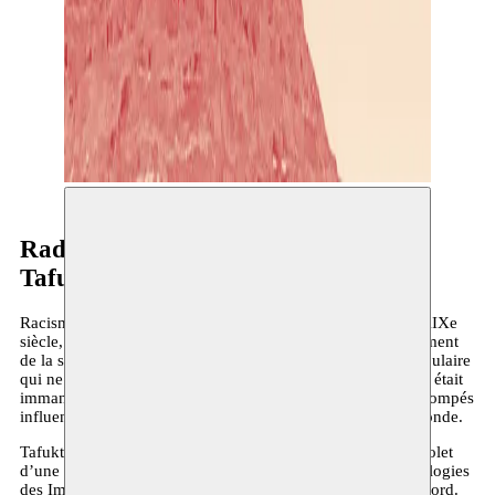
Radouan Mriziga
Tafukt
Racisme, colonialisme, antisémitisme et nationalisme : au XIXe
siècle, tous ces ismes jouaient déjà un rôle dans le façonnement
de la société. Toute forme de connaissance indigène ou populaire
qui ne concordait pas avec le cadre de réflexion « civilisé » était
immanquablement mise hors-jeu. Ces récits aujourd’hui estompés
influencent néanmoins encore à ce jour notre rapport au monde.
Tafukt/The Sun/Athena est un solo de danse et le premier volet
d’une trilogie qui se focalise sur la sémantique et les mythologies
des Imazighen, les populations indigènes de l’Afrique du Nord.