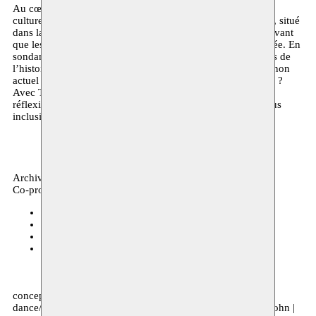
Au cœur de laquelle, on retrouve trois déesses qui relient la
culture et les histoires : Nithe, Tanit et Athéna. Le lac Triton, situé
dans la Libye actuelle serait le lieu de naissance d’Athéna avant
que les Grecs ne l’adoptent de l’autre côté de la Méditerranée. En
sondant les théories de la connaissance, des taches aveugles de
l’histoire apparaissent. Comment remettre en question le canon
actuel ? La performance peut-elle être un outil de résistance ?
Avec Tafukt, Radouan Mriziga souhaite créer un espace de
réflexion sur le passé permettant de parvenir à un avenir plus
inclusif.
Archives, performance
Co-production
Kunstenfestivaldesarts
15–17.05.2021
Kunstenfestivaldesarts
26.11.2020
Alkantara Festival LISBON (PT)
17–18.11.2020
deSingel
28–29.10.2020
concept, choreography & scenography Radouan Mriziga |
dance/performance Maïté Jeannolin | costume design Lila John |