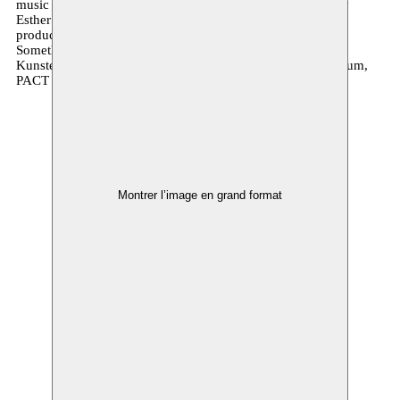
music & sound design TBA | light design TBA | dramaturgy
Esther Severi | Amazigh research support Hajar Ibnouthen |
production A7LA5 | management promotion & distribution
Something Great | co-production Kaaitheater,
Kunstenfestivaldesarts, Moussem Nomadisch Kunstencentrum,
PACT Zolverein, Alkantara
Montrer l’image en grand format