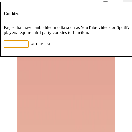
Moussem
Men
Cookies
NL
FR
EN
Pages that have embedded media such as YouTube videos or Spotify
players require third party cookies to function.
REJECT ALL
ACCEPT ALL